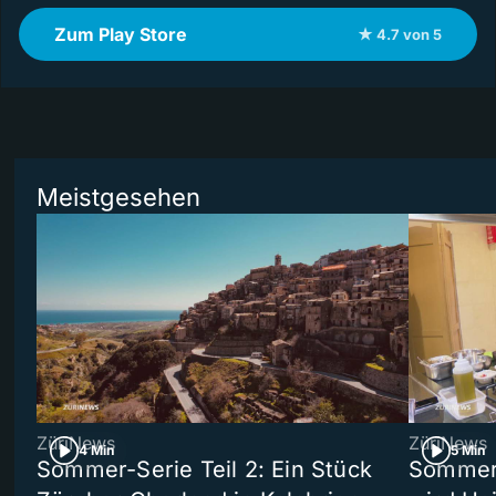
Zum Play Store
★ 4.7 von 5
Meistgesehen
ZüriNews
ZüriNews
4 Min
5 Min
Sommer-Serie Teil 2: Ein Stück
Sommer-