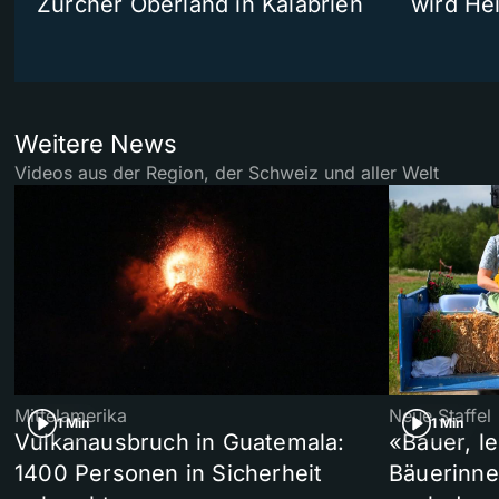
Zürcher Oberland in Kalabrien
wird He
Weitere News
Videos aus der Region, der Schweiz und aller Welt
Mittelamerika
Neue Staffel
1 Min
1 Min
Vulkanausbruch in Guatemala:
«Bauer, l
1400 Personen in Sicherheit
Bäuerinne