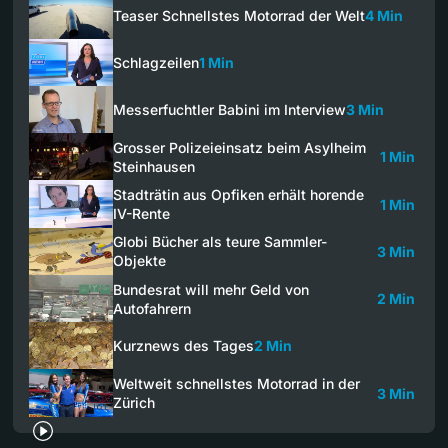
Teaser Schnellstes Motorrad der Welt
4 Min
Schlagzeilen
1 Min
Messerfuchtler Babini im Interview
3 Min
Grosser Polizeieinsatz beim Asylheim
1 Min
Steinhausen
Stadträtin aus Opfiken erhält horende
1 Min
IV-Rente
Globi Bücher als teure Sammler-
3 Min
Objekte
Bundesrat will mehr Geld von
2 Min
Autofahrern
Kurznews des Tages
2 Min
Weltweit schnellstes Motorrad in der
3 Min
Zürich