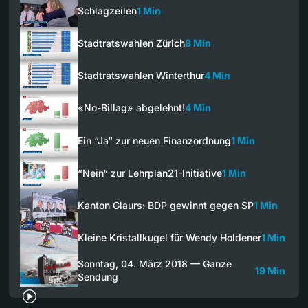
Schlagzeilen
1 Min
Stadtratswahlen Zürich
8 Min
Stadtratswahlen Winterthur
4 Min
«No-Billag» abgelehnt!
4 Min
Ein “Ja“ zur neuen Finanzordnung
1 Min
“Nein“ zur Lehrplan21-Initiative
1 Min
Kanton Glaurs: BDP gewinnt gegen SP
1 Min
Kleine Kristallkugel für Wendy Holdener
1 Min
Sonntag, 04. März 2018 — Ganze
19 Min
Sendung