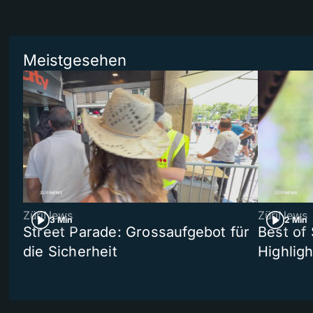
Meistgesehen
ZüriNews
ZüriNews
3 Min
2 Min
Street Parade: Grossaufgebot für
Best of 
die Sicherheit
Highligh