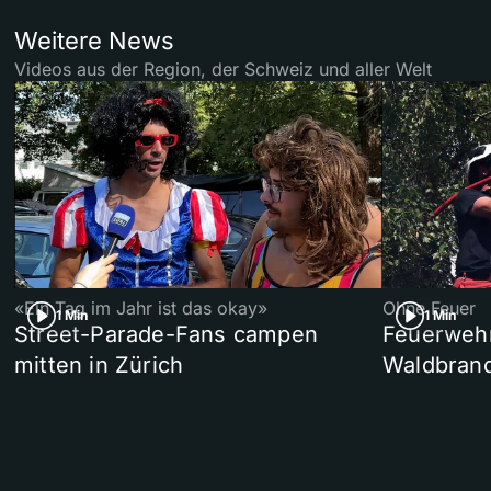
Weitere News
Videos aus der Region, der Schweiz und aller Welt
«Ein Tag im Jahr ist das okay»
Ohne Feuer
1 Min
1 Min
Street-Parade-Fans campen
Feuerwehr 
mitten in Zürich
Waldbrand