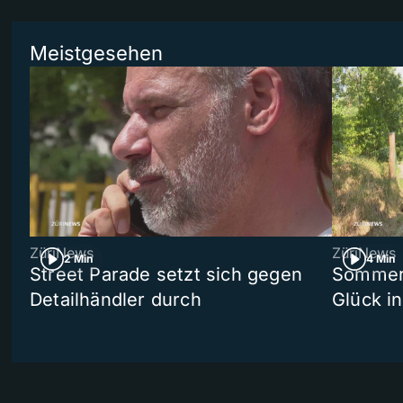
Meistgesehen
ZüriNews
ZüriNews
2 Min
4 Min
Street Parade setzt sich gegen
Sommers
Detailhändler durch
Glück i