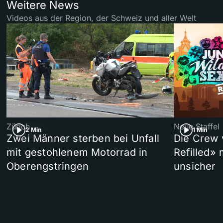
Weitere News
Videos aus der Region, der Schweiz und aller Welt
Zürich
Neue Staffel
2 Min
1 Min
Zwei Männer sterben bei Unfall
Die Crew 
mit gestohlenem Motorrad in
Refilled»
Oberengstringen
unsicher