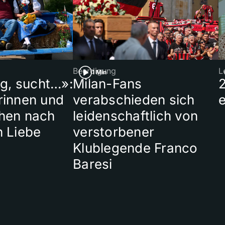
Beerdigung
L
1 Min
ig, sucht…»:
Milan-Fans
rinnen und
verabschieden sich
hen nach
leidenschaftlich von
n Liebe
verstorbener
Klublegende Franco
Baresi