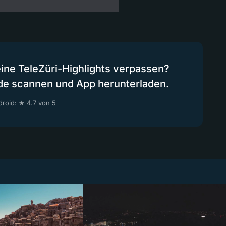
eine TeleZüri-Highlights verpassen?
de scannen und App herunterladen.
roid: ★ 4.7 von 5