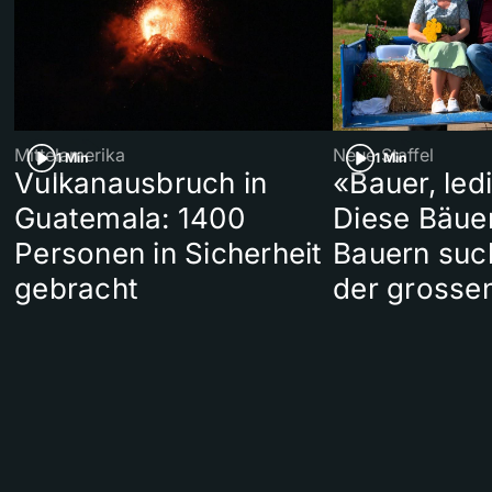
Mittelamerika
Neue Staffel
1 Min
1 Min
Vulkanausbruch in
«Bauer, led
Guatemala: 1400
Diese Bäue
Personen in Sicherheit
Bauern suc
gebracht
der grosse