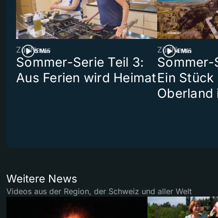
ZüriNews
ZüriNews
5 Min
4 Min
Sommer-Serie Teil 3:
Sommer-Se
Aus Ferien wird Heimat
Ein Stück
Oberland 
Weitere News
Videos aus der Region, der Schweiz und aller Welt