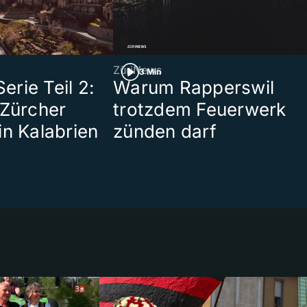
ZüriNews
3 Min
rie Teil 2:
Warum Rapperswil
 Zürcher
trotzdem Feuerwerk
in Kalabrien
zünden darf