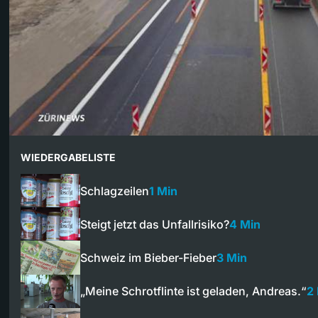
WIEDERGABELISTE
Schlagzeilen
1 Min
Steigt jetzt das Unfallrisiko?
4 Min
Schweiz im Bieber-Fieber
3 Min
„Meine Schrotflinte ist geladen, Andreas.“
2