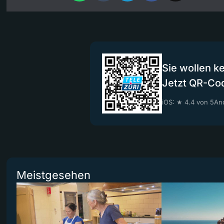
Sie wollen k
Jetzt QR-Co
iOS: ★ 4.4 von 5
And
Meistgesehen