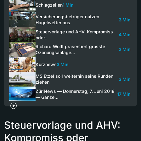
Schlagzeilen
1 Min
Versicherungsbetrüger nutzen
3 Min
Hagelwetter aus
Steuervorlage und AHV: Kompromiss
4 Min
oder…
Richard Wolff präsentiert grösste
2 Min
Ozonungsanlage…
Kurznews
3 Min
MS Etzel soll weiterhin seine Runden
3 Min
ziehen
ZüriNews — Donnerstag, 7. Juni 2018
17 Min
— Ganze…
Steuervorlage und AHV:
Kompromiss oder