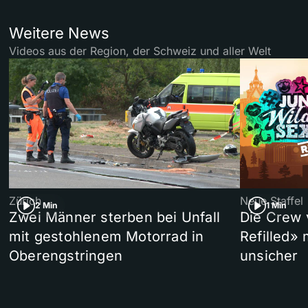
Weitere News
Videos aus der Region, der Schweiz und aller Welt
Zürich
Neue Staffel
2 Min
1 Min
Zwei Männer sterben bei Unfall
Die Crew 
mit gestohlenem Motorrad in
Refilled»
Oberengstringen
unsicher