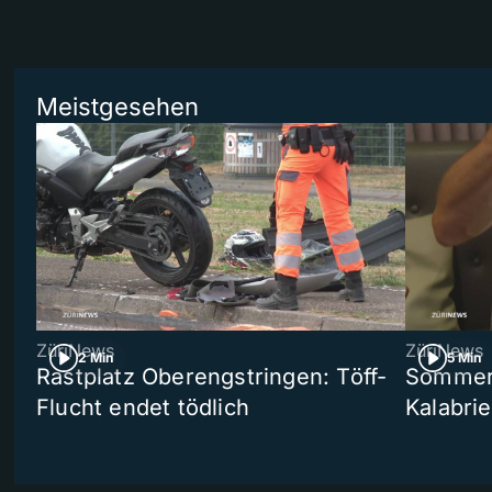
Meistgesehen
ZüriNews
ZüriNews
2 Min
5 Min
Rastplatz Oberengstringen: Töff-
Sommers
Flucht endet tödlich
Kalabri