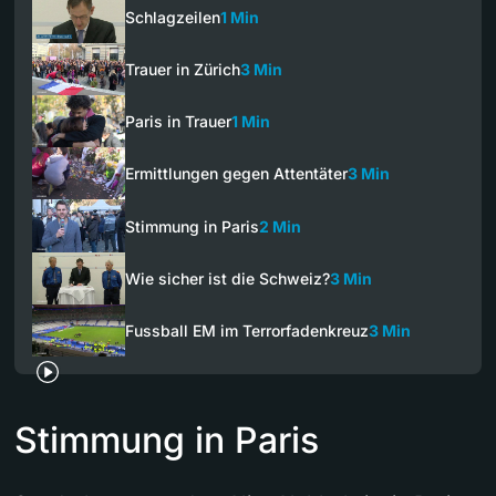
Schlagzeilen
1 Min
Trauer in Zürich
3 Min
Paris in Trauer
1 Min
Ermittlungen gegen Attentäter
3 Min
Stimmung in Paris
2 Min
Wie sicher ist die Schweiz?
3 Min
Fussball EM im Terrorfadenkreuz
3 Min
Stimmung in Paris