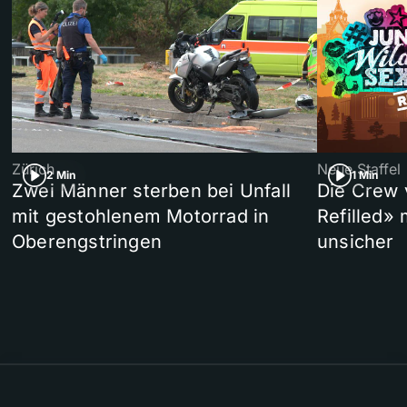
Zürich
Neue Staffel
2 Min
1 Min
Zwei Männer sterben bei Unfall
Die Crew 
mit gestohlenem Motorrad in
Refilled»
Oberengstringen
unsicher