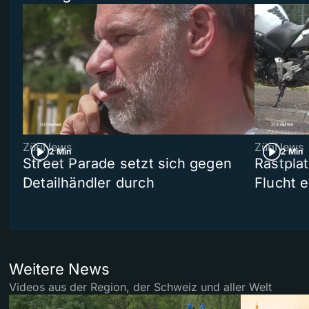
ZüriNews
ZüriNews
2 Min
2 Min
Street Parade setzt sich gegen
Rastpla
Detailhändler durch
Flucht e
Weitere News
Videos aus der Region, der Schweiz und aller Welt