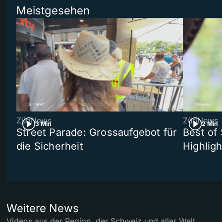
Meistgesehen
ZüriNews
ZüriNews
3 Min
2 Min
Street Parade: Grossaufgebot für
Best of 
die Sicherheit
Highligh
Weitere News
Videos aus der Region, der Schweiz und aller Welt