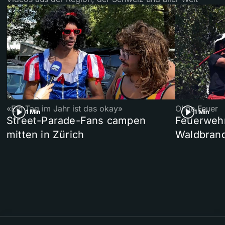
«Ein Tag im Jahr ist das okay»
Ohne Feuer
1 Min
1 Min
Street-Parade-Fans campen
Feuerwehr 
mitten in Zürich
Waldbrand