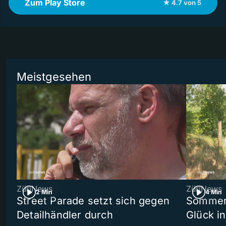
Zum Play Store
★ 4.7 von 5
Meistgesehen
ZüriNews
ZüriNews
2 Min
4 Min
Street Parade setzt sich gegen
Sommers
Detailhändler durch
Glück i