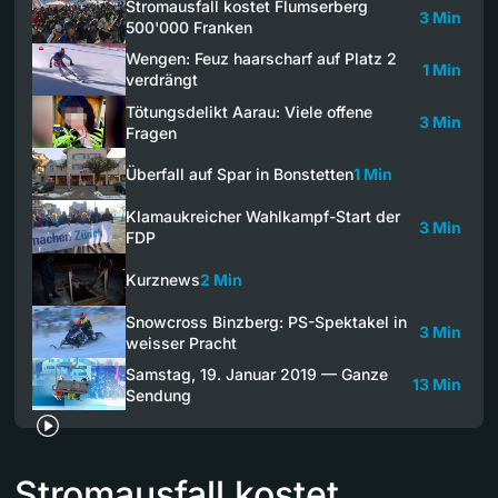
Stromausfall kostet Flumserberg
3 Min
500'000 Franken
Wengen: Feuz haarscharf auf Platz 2
1 Min
verdrängt
Tötungsdelikt Aarau: Viele offene
3 Min
Fragen
Überfall auf Spar in Bonstetten
1 Min
Klamaukreicher Wahlkampf-Start der
3 Min
FDP
Kurznews
2 Min
Snowcross Binzberg: PS-Spektakel in
3 Min
weisser Pracht
Samstag, 19. Januar 2019 — Ganze
13 Min
Sendung
Stromausfall kostet