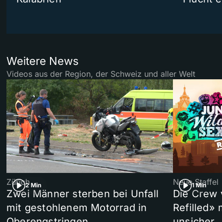
Weitere News
Videos aus der Region, der Schweiz und aller Welt
Zürich
Neue Staffel
2 Min
1 Min
Zwei Männer sterben bei Unfall
Die Crew 
mit gestohlenem Motorrad in
Refilled»
Oberengstringen
unsicher