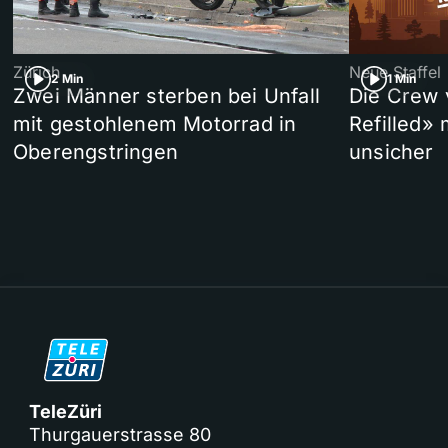
Zürich
Neue Staffel
2 Min
1 Min
Zwei Männer sterben bei Unfall
Die Crew 
mit gestohlenem Motorrad in
Refilled»
Oberengstringen
unsicher
TeleZüri
Thurgauerstrasse 80