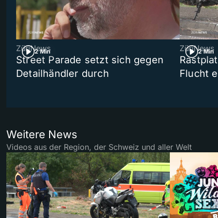
ZüriNews
ZüriNews
2 Min
2 Min
Street Parade setzt sich gegen
Rastpla
Detailhändler durch
Flucht e
Weitere News
Videos aus der Region, der Schweiz und aller Welt