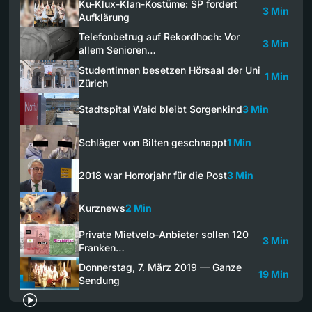
Ku-Klux-Klan-Kostüme: SP fordert
3 Min
Aufklärung
Telefonbetrug auf Rekordhoch: Vor
3 Min
allem Senioren…
Studentinnen besetzen Hörsaal der Uni
1 Min
Zürich
Stadtspital Waid bleibt Sorgenkind
3 Min
Schläger von Bilten geschnappt
1 Min
2018 war Horrorjahr für die Post
3 Min
Kurznews
2 Min
Private Mietvelo-Anbieter sollen 120
3 Min
Franken…
Donnerstag, 7. März 2019 — Ganze
19 Min
Sendung