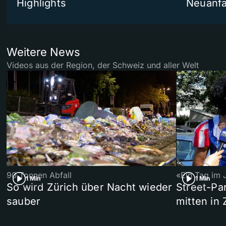
Highlights
Neuanf
Weitere News
Videos aus der Region, der Schweiz und aller Welt
90 Tonnen Abfall
«Ein Tag im 
1 Min
1 Min
So wird Zürich über Nacht wieder
Street-P
sauber
mitten in 