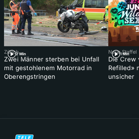
Zürich
Neue Staffel
2 Min
1 Min
Zwei Männer sterben bei Unfall
Die Crew 
mit gestohlenem Motorrad in
Refilled»
Oberengstringen
unsicher