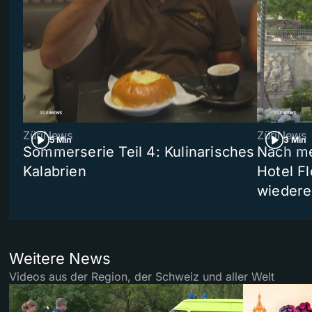
ZüriNews
ZüriNews
5 Min
3 Min
Sommerserie Teil 4: Kulinarisches
Nach me
Kalabrien
Hotel Fl
wiedere
Weitere News
Videos aus der Region, der Schweiz und aller Welt