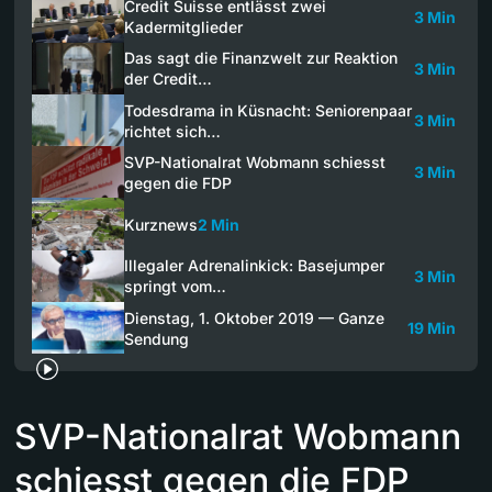
Credit Suisse entlässt zwei
3 Min
Kadermitglieder
Das sagt die Finanzwelt zur Reaktion
3 Min
der Credit…
Todesdrama in Küsnacht: Seniorenpaar
3 Min
richtet sich…
SVP-Nationalrat Wobmann schiesst
3 Min
gegen die FDP
Kurznews
2 Min
Illegaler Adrenalinkick: Basejumper
3 Min
springt vom…
Dienstag, 1. Oktober 2019 — Ganze
19 Min
Sendung
SVP-Nationalrat Wobmann
schiesst gegen die FDP