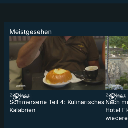
Meistgesehen
ZüriNews
ZüriNews
5 Min
3 Min
Sommerserie Teil 4: Kulinarisches
Nach me
Kalabrien
Hotel Fl
wiedere