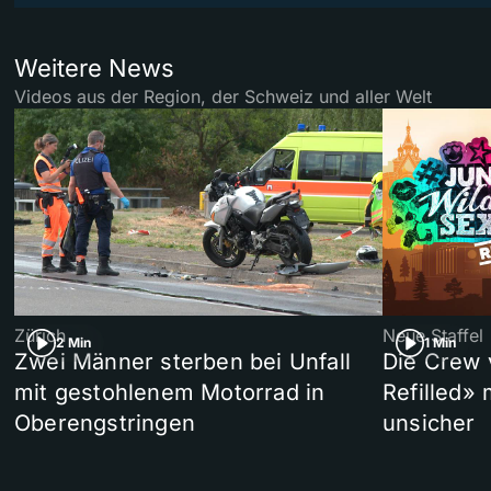
Weitere News
Videos aus der Region, der Schweiz und aller Welt
Zürich
Neue Staffel
2 Min
1 Min
Zwei Männer sterben bei Unfall
Die Crew 
mit gestohlenem Motorrad in
Refilled»
Oberengstringen
unsicher