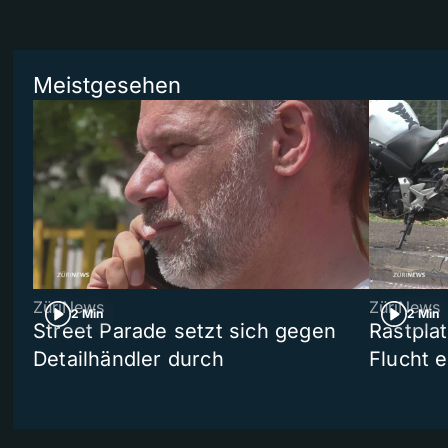
Meistgesehen
ZüriNews
ZüriNews
2 Min
2 Min
Street Parade setzt sich gegen
Rastpla
Detailhändler durch
Flucht e