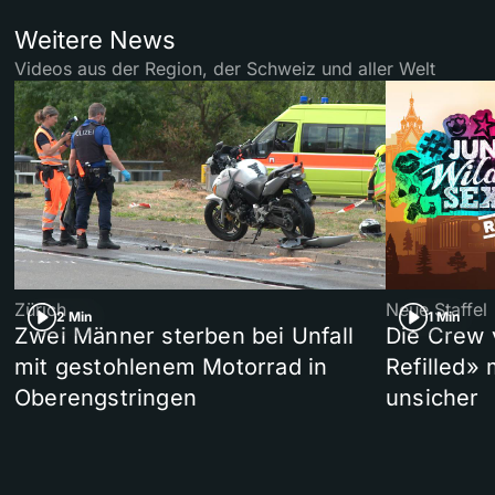
Weitere News
Videos aus der Region, der Schweiz und aller Welt
Zürich
Neue Staffel
2 Min
1 Min
Zwei Männer sterben bei Unfall
Die Crew 
mit gestohlenem Motorrad in
Refilled»
Oberengstringen
unsicher