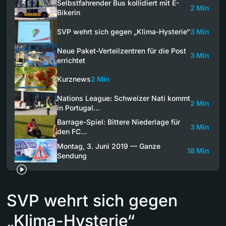
Selbstfahrender Bus kollidiert mit E-
2 Min
Bikerin
SVP wehrt sich gegen „Klima-Hysterie“
3 Min
Neue Paket-Verteilzentren für die Post
3 Min
errichtet
Kurznews
2 Min
Nations League: Schweizer Nati kommt
2 Min
in Portugal…
Barrage-Spiel: Bittere Niederlage für
3 Min
den FC…
Montag, 3. Juni 2019 — Ganze
18 Min
Sendung
SVP wehrt sich gegen
„Klima-Hysterie“