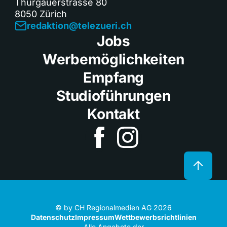
Thurgauerstrasse 80
8050 Zürich
redaktion@telezueri.ch
Jobs
Werbemöglichkeiten
Empfang
Studioführungen
Kontakt
© by CH Regionalmedien AG 2026
Datenschutz
Impressum
Wettbewerbsrichtlinien
Alle Angebote der