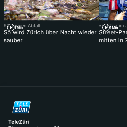
90 Tonnen Abfall
«Ein Tag im 
1 Min
1 Min
So wird Zürich über Nacht wieder
Street-P
sauber
mitten in 
TeleZüri