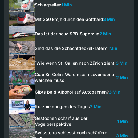
Schlagzeilen
1 Min
Mit 250 km/h durch den Gotthard
3 Min
Das ist der neue SBB-Superzug
2 Min
Sind das die Schachtdeckel-Täter?
1 Min
`Wie wenn St. Gallen nach Zürich zieht`
3 Min
Ciao Sir Colin! Warum sein Lovemobile
2 Min
weichen muss
Gibts bald Alkohol auf Autobahnen?
3 Min
Kurzmeldungen des Tages
2 Min
Gestochen scharf aus der
1 Min
Vogelperspektive
Swisstopo schiesst noch schärfere
3 Min