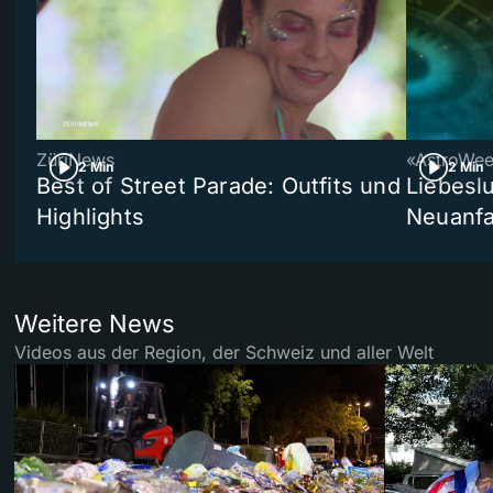
ZüriNews
«AstroWe
2 Min
2 Min
Best of Street Parade: Outfits und
Liebeslu
Highlights
Neuanf
Weitere News
Videos aus der Region, der Schweiz und aller Welt