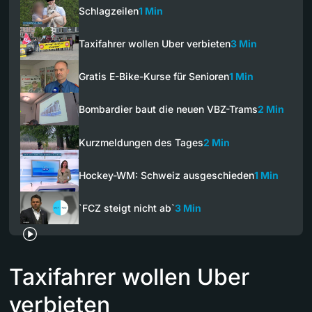
Schlagzeilen
1 Min
Taxifahrer wollen Uber verbieten
3 Min
Gratis E-Bike-Kurse für Senioren
1 Min
Bombardier baut die neuen VBZ-Trams
2 Min
Kurzmeldungen des Tages
2 Min
Hockey-WM: Schweiz ausgeschieden
1 Min
`FCZ steigt nicht ab`
3 Min
Taxifahrer wollen Uber
verbieten