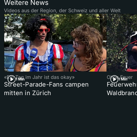
Weitere News
Videos aus der Region, der Schweiz und aller Welt
«Ein Tag im Jahr ist das okay»
Ohne Feuer
1 Min
1 Min
Street-Parade-Fans campen
Feuerwehr 
mitten in Zürich
Waldbrand