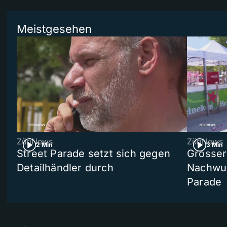
Meistgesehen
ZüriNews
ZüriNews
2 Min
3 Min
Street Parade setzt sich gegen
Grosser 
Detailhändler durch
Nachwuc
Parade