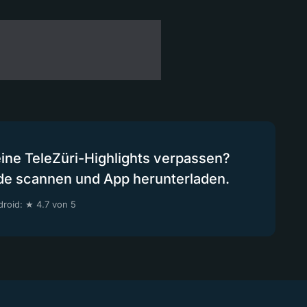
eine TeleZüri-Highlights verpassen?
de scannen und App herunterladen.
roid: ★ 4.7 von 5