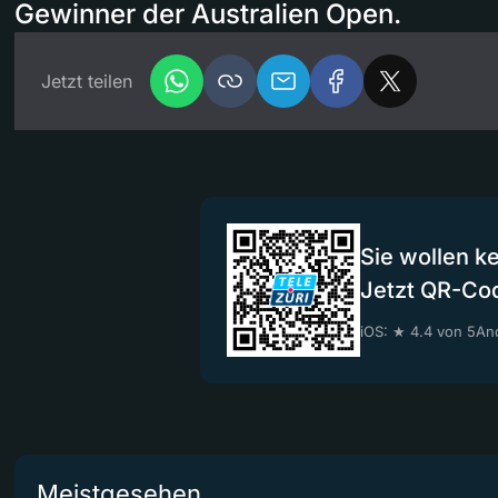
Gewinner der Australien Open.
Jetzt teilen
Sie wollen k
Jetzt QR-Co
iOS: ★ 4.4 von 5
And
Meistgesehen