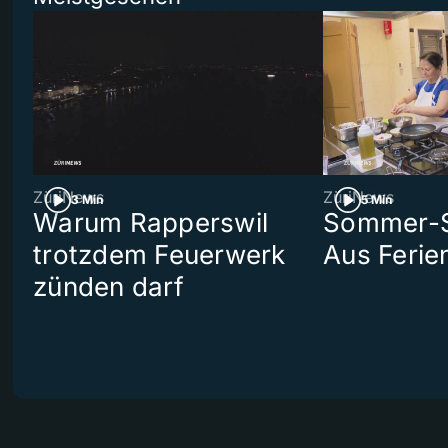
ZüriNews
ZüriNews
3 Min
5 Min
Warum Rapperswil
Sommer-Se
trotzdem Feuerwerk
Aus Ferie
zünden darf