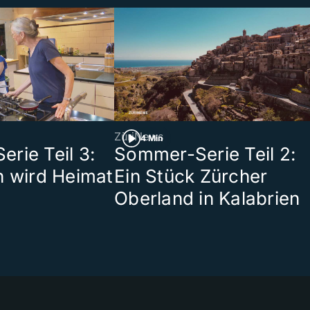
ZüriNews
4 Min
rie Teil 3:
Sommer-Serie Teil 2:
n wird Heimat
Ein Stück Zürcher
Oberland in Kalabrien