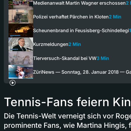
Medienanwalt Martin Wagner erschossen
2 
Polizei verhaftet Pärchen in Kloten
2 Min
Scheunenbrand in Feusisberg-Schindellegi
Kurzmeldungen
2 Min
Tierversuch-Skandal bei VW
3 Min
ZüriNews — Sonntag, 28. Januar 2018 — 
Tennis-Fans feiern Ki
Die Tennis-Welt verneigt sich vor Rog
prominente Fans, wie Martina Hingis, 