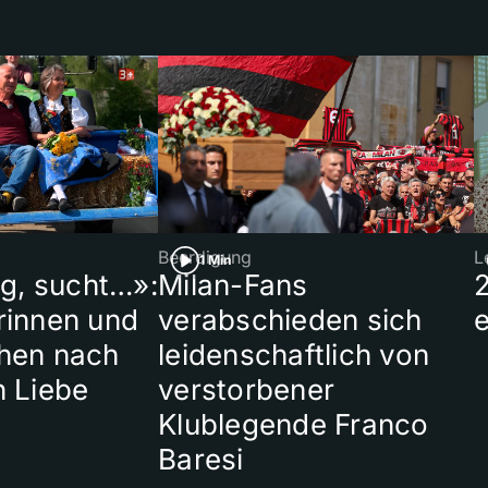
Beerdigung
L
1 Min
ig, sucht…»:
Milan-Fans
rinnen und
verabschieden sich
hen nach
leidenschaftlich von
n Liebe
verstorbener
Klublegende Franco
Baresi