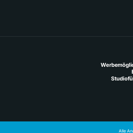
Werbemögli
Studiof
Alle A