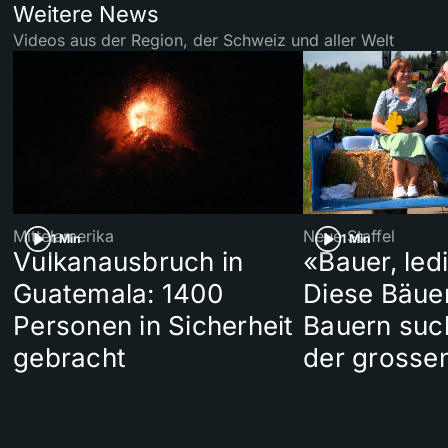
Weitere News
Videos aus der Region, der Schweiz und aller Welt
Mittelamerika
Neue Staffel
1 Min
1 Min
Vulkanausbruch in
«Bauer, led
Guatemala: 1400
Diese Bäue
Personen in Sicherheit
Bauern suc
gebracht
der grosse