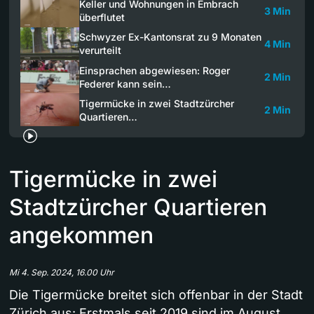
Keller und Wohnungen in Embrach
3 Min
überflutet
Schwyzer Ex-Kantonsrat zu 9 Monaten
4 Min
verurteilt
Einsprachen abgewiesen: Roger
2 Min
Federer kann sein…
Tigermücke in zwei Stadtzürcher
2 Min
Quartieren…
Tigermücke in zwei
Stadtzürcher Quartieren
angekommen
Mi 4. Sep. 2024, 16.00 Uhr
Die Tigermücke breitet sich offenbar in der Stadt
Zürich aus: Erstmals seit 2019 sind im August