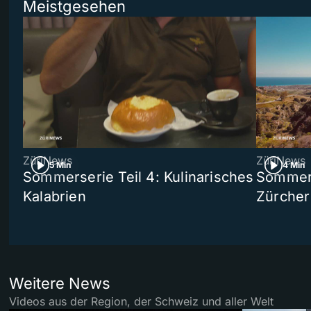
Meistgesehen
ZüriNews
ZüriNews
5 Min
4 Min
Sommerserie Teil 4: Kulinarisches
Sommer-
Kalabrien
Zürcher
Weitere News
Videos aus der Region, der Schweiz und aller Welt