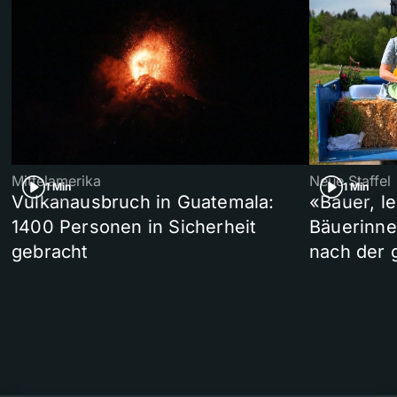
Mittelamerika
Neue Staffel
1 Min
1 Min
Vulkanausbruch in Guatemala:
«Bauer, l
1400 Personen in Sicherheit
Bäuerinne
gebracht
nach der 