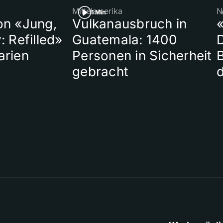
Mittelamerika
N
1 Min
on «Jung,
Vulkanausbruch in
«
: Refilled»
Guatemala: 1400
arien
Personen in Sicherheit
gebracht