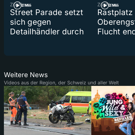
ZüriNews
ZüriNews
2 Min
2 Min
Street Parade setzt
Rastplatz
sich gegen
Oberengst
Detailhändler durch
Flucht end
Weitere News
Videos aus der Region, der Schweiz und aller Welt