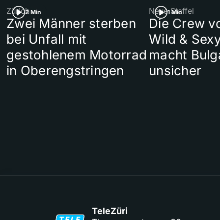
Zürich
Neue Staffel
2 Min
1 Min
Zwei Männer sterben
Die Crew v
bei Unfall mit
Wild & Sexy
gestohlenem Motorrad
macht Bulg
in Oberengstringen
unsicher
TeleZüri