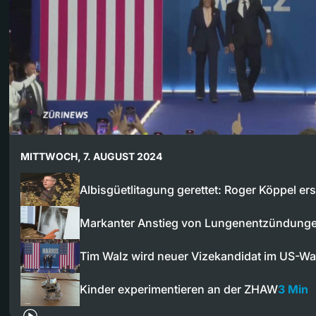
MITTWOCH, 7. AUGUST 2024
Albisgüetlitagung gerettet: Roger Köppel er
Markanter Anstieg von Lungenentzündunge
Tim Walz wird neuer Vizekandidat im US-W
Kinder experimentieren an der ZHAW
3 Min