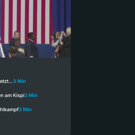
setzt…
3 Min
n am Kispi
3 Min
ahlkampf
3 Min