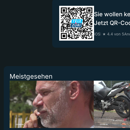
Sie wollen k
Jetzt QR-Co
iOS: ★ 4.4 von 5
And
Meistgesehen