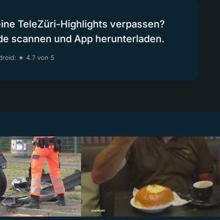
eine TeleZüri-Highlights verpassen?
de scannen und App herunterladen.
roid: ★ 4.7 von 5