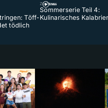
ZüriNews
5 Min
Sommerserie Teil 4:
ringen: Töff-
Kulinarisches Kalabrie
et tödlich