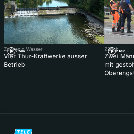
Zu wenig Wasser
Zürich
2 Min
2 Min
Vier Thur-Kraftwerke ausser
Zwei Männ
Betrieb
mit gesto
Oberengst