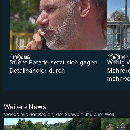
ZüriNews
ZüriNews
2 Min
2 Min
Street Parade setzt sich gegen
Wenig W
Detailhändler durch
Mehrere
mehr be
Weitere News
Videos aus der Region, der Schweiz und aller Welt