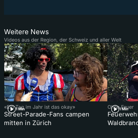
Weitere News
Videos aus der Region, der Schweiz und aller Welt
«Ein Tag im Jahr ist das okay»
Ohne Feuer
1 Min
1 Min
Street-Parade-Fans campen
Feuerwehr 
mitten in Zürich
Waldbrand