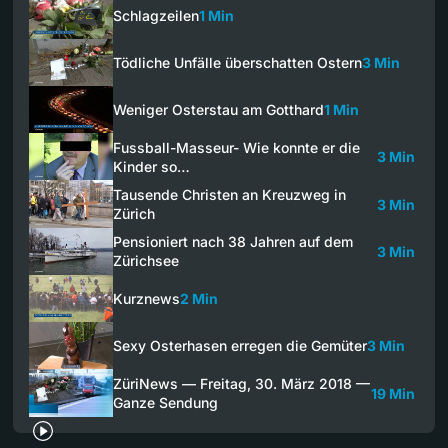
Schlagzeilen
1 Min
Tödliche Unfälle überschatten Ostern
3 Min
Weniger Osterstau am Gotthard
1 Min
Fussball-Masseur- Wie konnte er die
3 Min
Kinder so…
Tausende Christen an Kreuzweg in
3 Min
Zürich
Pensioniert nach 38 Jahren auf dem
3 Min
Zürichsee
Kurznews
2 Min
Sexy Osterhasen erregen die Gemüter
3 Min
ZüriNews — Freitag, 30. März 2018 —
19 Min
Ganze Sendung