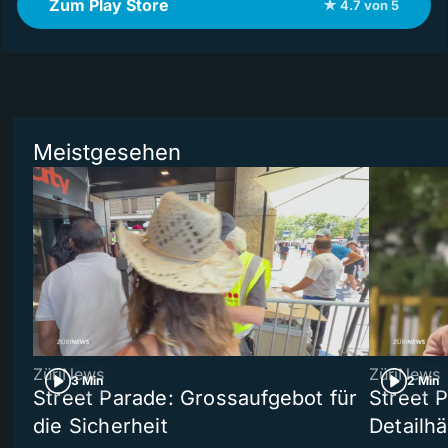
Zum Play Store
★ 4.7 von 5
Meistgesehen
ZüriNews
ZüriNews
3 Min
2 Min
Street Parade: Grossaufgebot für
Street 
die Sicherheit
Detailh