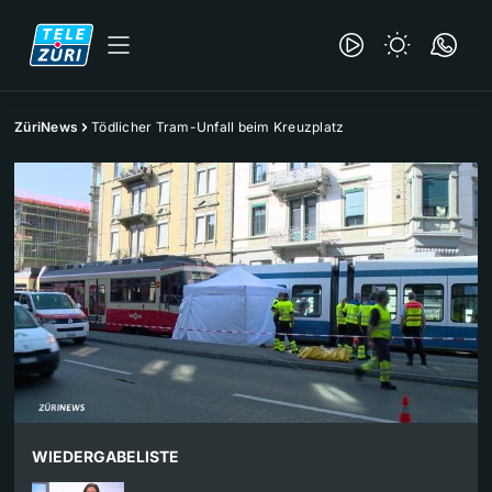
ZüriNews
Tödlicher Tram-Unfall beim Kreuzplatz
WIEDERGABELISTE