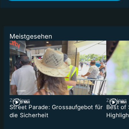
Meistgesehen
ZüriNews
ZüriNews
3 Min
2 Min
Street Parade: Grossaufgebot für
Best of 
die Sicherheit
Highligh