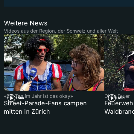
Weitere News
Videos aus der Region, der Schweiz und aller Welt
«Ein Tag im Jahr ist das okay»
Ohne Feuer
1 Min
1 Min
Street-Parade-Fans campen
Feuerwehr 
mitten in Zürich
Waldbrand