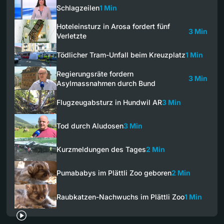
Schlagzeilen
1 Min
Hoteleinsturz in Arosa fordert fünf
3 Min
Verletzte
Tödlicher Tram-Unfall beim Kreuzplatz
1 Min
Regierungsräte fordern
3 Min
Asylmassnahmen durch Bund
Flugzeugabsturz in Hundwil AR
3 Min
Tod durch Aludosen
3 Min
Kurzmeldungen des Tages
2 Min
Pumababys im Plättli Zoo geboren
2 Min
Raubkatzen-Nachwuchs im Plättli Zoo
1 Min