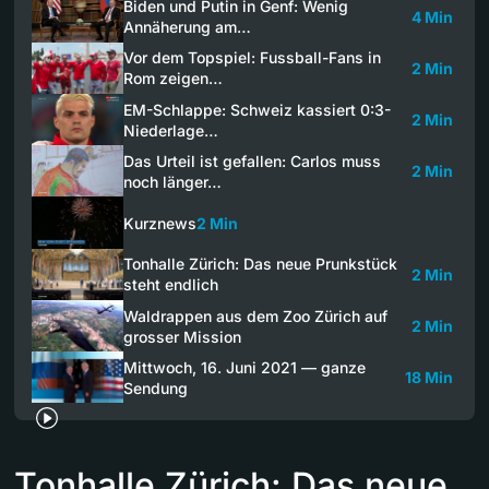
Biden und Putin in Genf: Wenig
4 Min
Annäherung am…
Vor dem Topspiel: Fussball-Fans in
2 Min
Rom zeigen…
EM-Schlappe: Schweiz kassiert 0:3-
2 Min
Niederlage…
Das Urteil ist gefallen: Carlos muss
2 Min
noch länger…
Kurznews
2 Min
Tonhalle Zürich: Das neue Prunkstück
2 Min
steht endlich
Waldrappen aus dem Zoo Zürich auf
2 Min
grosser Mission
Mittwoch, 16. Juni 2021 — ganze
18 Min
Sendung
Tonhalle Zürich: Das neue