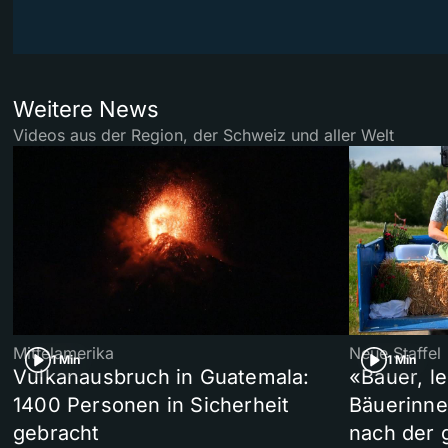
Weitere News
Videos aus der Region, der Schweiz und aller Welt
Mittelamerika
Neue Staffel
1 Min
1 Min
Vulkanausbruch in Guatemala:
«Bauer, l
1400 Personen in Sicherheit
Bäuerinne
gebracht
nach der 