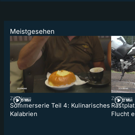
Meistgesehen
ZüriNews
ZüriNews
5 Min
2 Min
Sommerserie Teil 4: Kulinarisches
Rastpla
Kalabrien
Flucht e