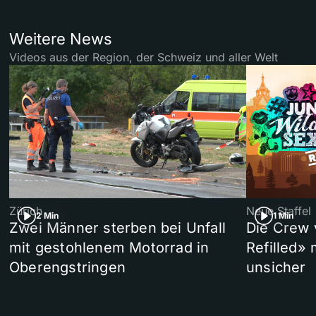
Weitere News
Videos aus der Region, der Schweiz und aller Welt
Zürich
Neue Staffel
2 Min
1 Min
Zwei Männer sterben bei Unfall
Die Crew 
mit gestohlenem Motorrad in
Refilled»
Oberengstringen
unsicher