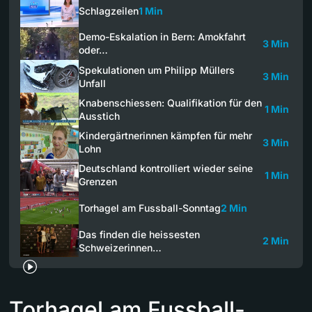
Schlagzeilen
1 Min
Demo-Eskalation in Bern: Amokfahrt
3 Min
oder…
Spekulationen um Philipp Müllers
3 Min
Unfall
Knabenschiessen: Qualifikation für den
1 Min
Ausstich
Kindergärtnerinnen kämpfen für mehr
3 Min
Lohn
Deutschland kontrolliert wieder seine
1 Min
Grenzen
Torhagel am Fussball-Sonntag
2 Min
Das finden die heissesten
2 Min
Schweizerinnen…
Torhagel am Fussball-