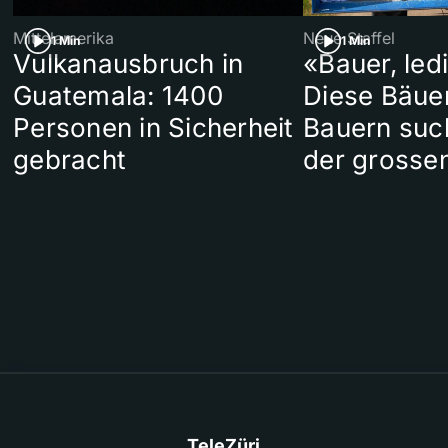
Mittelamerika
Neue Staffel
1 Min
1 Min
Vulkanausbruch in
«Bauer, led
Guatemala: 1400
Diese Bäue
Personen in Sicherheit
Bauern suc
gebracht
der grosse
TeleZüri