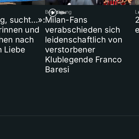
Beerdigung
L
1 Min
ig, sucht…»:
Milan-Fans
rinnen und
verabschieden sich
hen nach
leidenschaftlich von
n Liebe
verstorbener
Klublegende Franco
Baresi