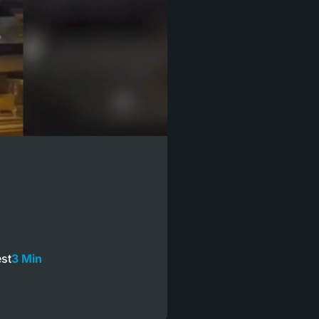
st
3 Min