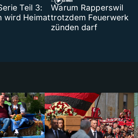
3 Min
rie Teil 3:
Warum Rapperswil
n wird Heimat
trotzdem Feuerwerk
zünden darf