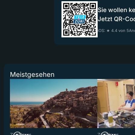
Sie wollen k
Jetzt QR-Co
iOS: ★ 4.4 von 5
And
Meistgesehen
ZüriNews
ZüriNews