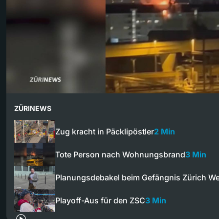
ZÜRINEWS
Zug kracht in Päcklipöstler
2 Min
Tote Person nach Wohnungsbrand
3 Min
Planungsdebakel beim Gefängnis Zürich We
Playoff-Aus für den ZSC
3 Min