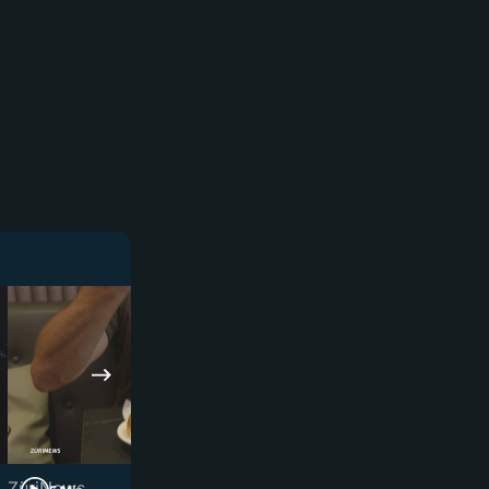
ZüriNews
ZüriNews