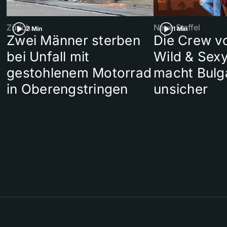
Zürich
Neue Staffel
2 Min
1 Min
Zwei Männer sterben
Die Crew v
bei Unfall mit
Wild & Sexy
gestohlenem Motorrad
macht Bulg
in Oberengstringen
unsicher