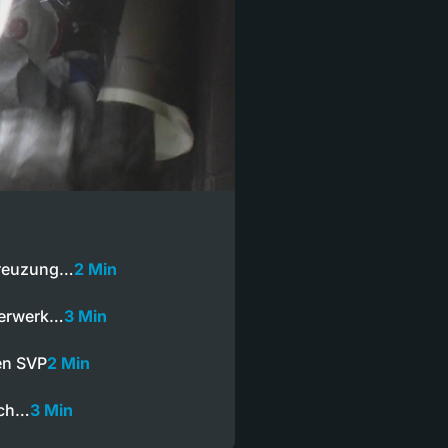
 Kreuzung…
2 Min
uerwerk…
3 Min
en SVP
2 Min
ach…
3 Min