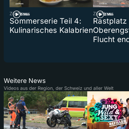
ZüriNews
ZüriNews
5 Min
2 Min
Sommerserie Teil 4:
Rastplatz
Kulinarisches Kalabrien
Oberengst
Flucht end
Weitere News
Videos aus der Region, der Schweiz und aller Welt