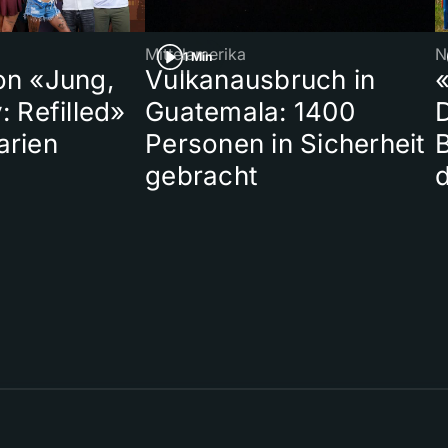
Mittelamerika
N
1 Min
on «Jung,
Vulkanausbruch in
«
: Refilled»
Guatemala: 1400
arien
Personen in Sicherheit
gebracht