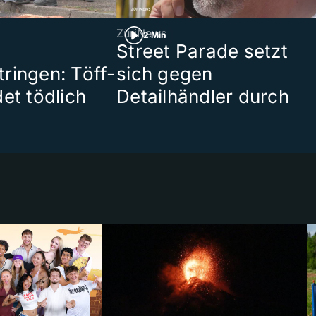
ZüriNews
2 Min
Street Parade setzt
ringen: Töff-
sich gegen
et tödlich
Detailhändler durch