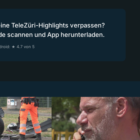
eine TeleZüri-Highlights verpassen?
de scannen und App herunterladen.
roid: ★ 4.7 von 5