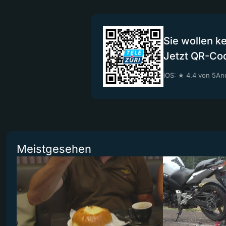
Sie wollen k
Jetzt QR-Co
iOS: ★ 4.4 von 5
And
Meistgesehen