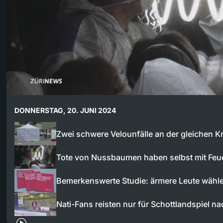
DONNERSTAG, 20. JUNI 2024
Zwei schwere Velounfälle an der gleichen
Tote von Nussbaumen haben selbst mit Fe
Bemerkenswerte Studie: ärmere Leute wähl
Nati-Fans reisten nur für Schottlandspiel n