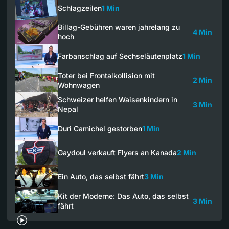
Schlagzeilen
1 Min
Billag-Gebühren waren jahrelang zu
4 Min
hoch
Farbanschlag auf Sechseläutenplatz
1 Min
Toter bei Frontalkollision mit
2 Min
Wohnwagen
Schweizer helfen Waisenkindern in
3 Min
Nepal
Duri Camichel gestorben
1 Min
Gaydoul verkauft Flyers an Kanada
2 Min
Ein Auto, das selbst fährt
3 Min
Kit der Moderne: Das Auto, das selbst
3 Min
fährt