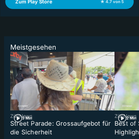
Zum Play Store
★ 4.7 von 5
Meistgesehen
ZüriNews
ZüriNews
3 Min
2 Min
Street Parade: Grossaufgebot für
Best of 
die Sicherheit
Highligh