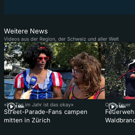
Weitere News
Videos aus der Region, der Schweiz und aller Welt
«Ein Tag im Jahr ist das okay»
Ohne Feuer
1 Min
1 Min
Street-Parade-Fans campen
Feuerwehr 
mitten in Zürich
Waldbrand