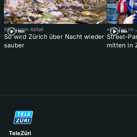
90 Tonnen Abfall
«Ein Tag im 
1 Min
1 Min
So wird Zürich über Nacht wieder
Street-P
sauber
mitten in 
TeleZüri