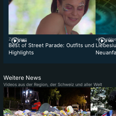
ZüriNews
«AstroWe
2 Min
2 Min
Best of Street Parade: Outfits und
Liebeslu
Highlights
Neuanf
Weitere News
Videos aus der Region, der Schweiz und aller Welt