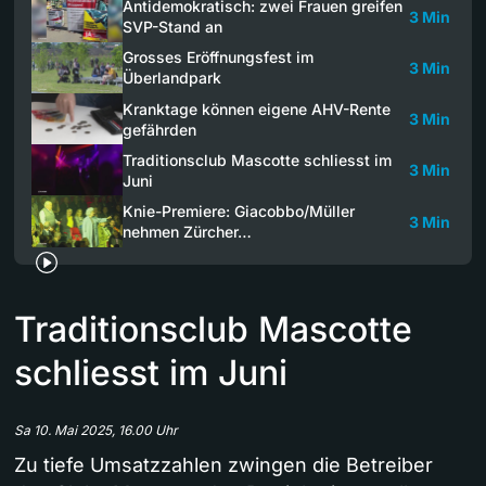
Antidemokratisch: zwei Frauen greifen
3 Min
SVP-Stand an
Grosses Eröffnungsfest im
3 Min
Überlandpark
Kranktage können eigene AHV-Rente
3 Min
gefährden
Traditionsclub Mascotte schliesst im
3 Min
Juni
Knie-Premiere: Giacobbo/Müller
3 Min
nehmen Zürcher…
Traditionsclub Mascotte
schliesst im Juni
Sa 10. Mai 2025, 16.00 Uhr
Zu tiefe Umsatzzahlen zwingen die Betreiber