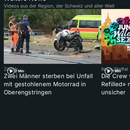
Videos aus der Region, der Schweiz und aller Welt
Zürich
Neue Staffel
2 Min
1 Min
Zwei Männer sterben bei Unfall
Die Crew 
mit gestohlenem Motorrad in
Refilled»
Oberengstringen
unsicher