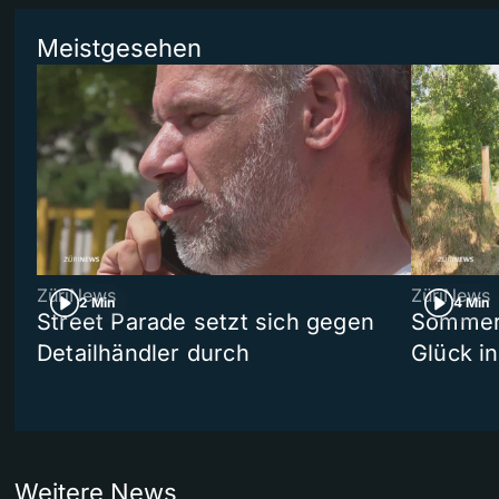
Meistgesehen
ZüriNews
ZüriNews
2 Min
4 Min
Street Parade setzt sich gegen
Sommers
Detailhändler durch
Glück i
Weitere News