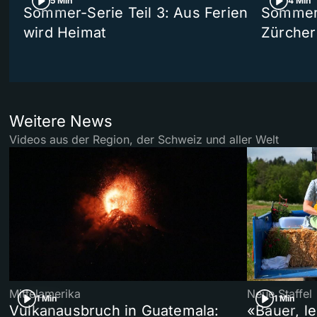
5 Min
4 Min
Sommer-Serie Teil 3: Aus Ferien
Sommer-
wird Heimat
Zürcher
Weitere News
Videos aus der Region, der Schweiz und aller Welt
Mittelamerika
Neue Staffel
1 Min
1 Min
Vulkanausbruch in Guatemala:
«Bauer, l