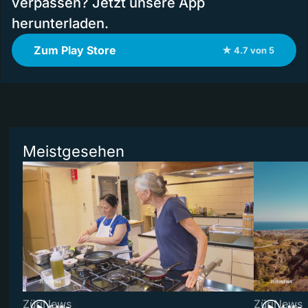
verpassen? Jetzt unsere App
herunterladen.
Zum Play Store
★ 4.7 von 5
Meistgesehen
ZüriNews
ZüriNews