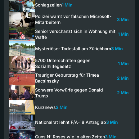
Schlagzeilen
1 Min
Polizei warnt vor falschen Microsoft-
3 Min
Mitarbeitern
Senior verschanzt sich in Wohnung mit
1 Min
Waffe
Mysteriöser Todesfall am Zürichhorn
3 Min
5700 Unterschriften gegen
1 Min
Sozialhilfegesetz
Trauriger Geburtstag für Timea
2 Min
Bacsinszky
Schwere Vorwürfe gegen Donald
2 Min
Trump
Kurznews
2 Min
Nationalrat lehnt F/A-18 Antrag ab
3 Min
Guns N’ Roses wie in alten Zeiten
3 Min