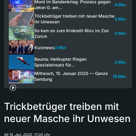
Mord im Bandenkrieg: Prozess gegen
4 Min
Jeton G. am…
Trickbetrüger treiben mit neuer Masche
3 Min
ihr Unwesen
So kam es zum Krokodil-Biss im Zoo
3 Min
Zürich
Kurznews
2 Min
Bauma: Helikopter fliegen
2 Min
Spezialeinsatz für…
Mittwoch, 15. Januar 2020 — Ganze
18 Min
Sendung
Trickbetrüger treiben mit
neuer Masche ihr Unwesen
Mi 15. Jan. 2020, 17.00 Uhr