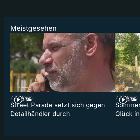
Meistgesehen
ZüriNews
ZüriNews
2 Min
4 Min
Street Parade setzt sich gegen
Sommers
Detailhändler durch
Glück i