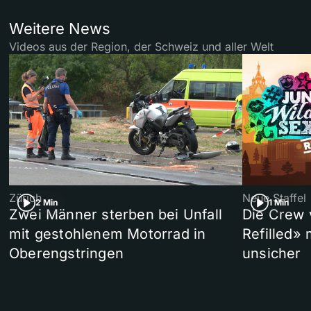
Weitere News
Videos aus der Region, der Schweiz und aller Welt
Zürich
Neue Staffel
2 Min
1 Min
Zwei Männer sterben bei Unfall
Die Crew 
mit gestohlenem Motorrad in
Refilled»
Oberengstringen
unsicher