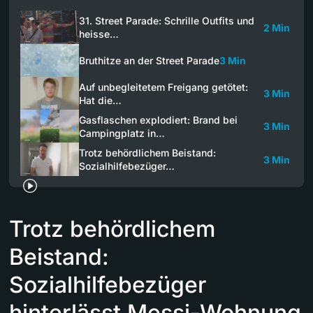
31. Street Parade: Schrille Outfits und
2 Min
heisse…
Bruthitze an der Street Parade
3 Min
Auf unbegleitetem Freigang getötet:
3 Min
Hat die…
Gasflaschen explodiert: Brand bei
3 Min
Campingplatz in…
Trotz behördlichem Beistand:
3 Min
Sozialhilfebezüger…
Trotz behördlichem
Beistand:
Sozialhilfebezüger
hinterlässt Messi-Wohnung