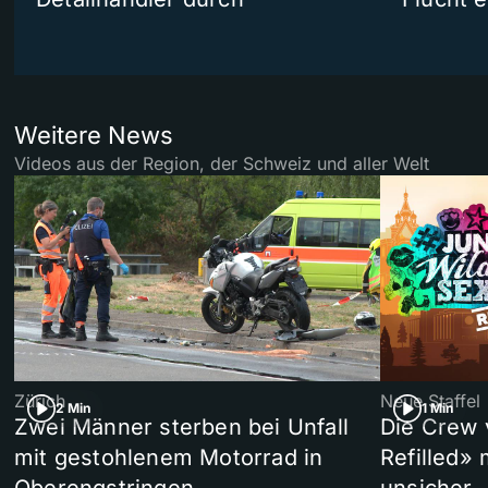
Weitere News
Videos aus der Region, der Schweiz und aller Welt
Zürich
Neue Staffel
2 Min
1 Min
Zwei Männer sterben bei Unfall
Die Crew 
mit gestohlenem Motorrad in
Refilled»
Oberengstringen
unsicher