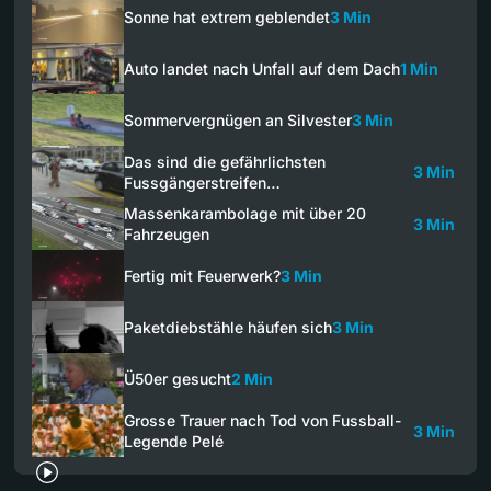
Sonne hat extrem geblendet
3 Min
Auto landet nach Unfall auf dem Dach
1 Min
Sommervergnügen an Silvester
3 Min
Das sind die gefährlichsten
3 Min
Fussgängerstreifen…
Massenkarambolage mit über 20
3 Min
Fahrzeugen
Fertig mit Feuerwerk?
3 Min
Paketdiebstähle häufen sich
3 Min
Ü50er gesucht
2 Min
Grosse Trauer nach Tod von Fussball-
3 Min
Legende Pelé