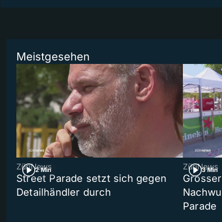
Meistgesehen
ZüriNews
ZüriNews
2 Min
3 Min
Street Parade setzt sich gegen
Grosser 
Detailhändler durch
Nachwuc
Parade