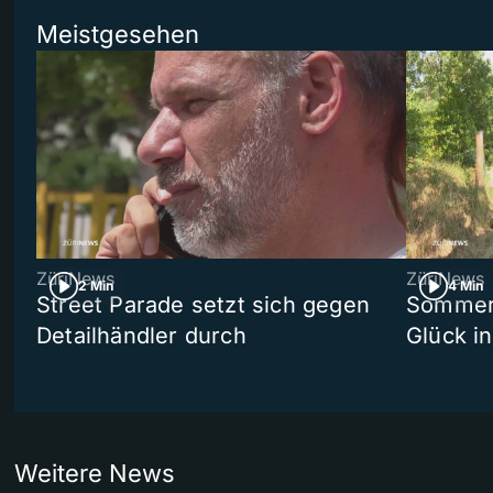
Meistgesehen
ZüriNews
ZüriNews
2 Min
4 Min
Street Parade setzt sich gegen
Sommers
Detailhändler durch
Glück i
Weitere News