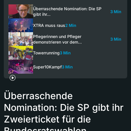
Überraschende Nomination: Die SP
3 Min
gibt ihr…
XTRA muss raus
2 Min
Pflegerinnen und Pfleger
3 Min
demonstrieren vor dem…
Towerrunning
3 Min
Super10Kampf
3 Min
Überraschende
Nomination: Die SP gibt ihr
Zweierticket für die
Bundesratswahlen