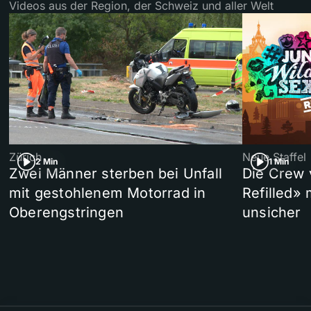
Videos aus der Region, der Schweiz und aller Welt
Zürich
Neue Staffel
2 Min
1 Min
Zwei Männer sterben bei Unfall
Die Crew 
mit gestohlenem Motorrad in
Refilled»
Oberengstringen
unsicher