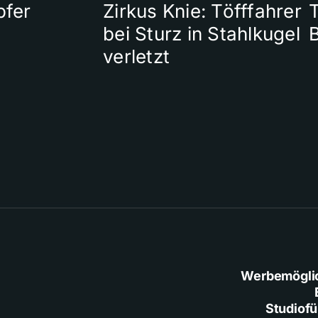
pfer
Zirkus Knie: Töfffahrer
T
bei Sturz in Stahlkugel
verletzt
Werbemögli
Studiof