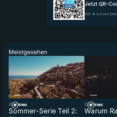
Jetzt QR-Co
iOS: ★ 4.4 von 5
And
Meistgesehen
ZüriNews
ZüriNews
4 Min
3 Min
Sommer-Serie Teil 2:
Warum Ra