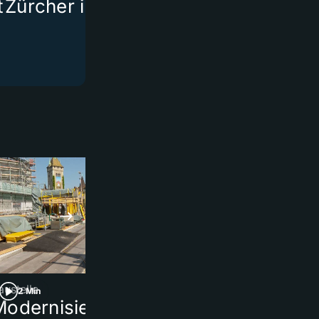
t
Zürcher in Italien
körperliche
Wohlbefind
austelle
EU-Aussengrenze
2 Min
1 Min
Modernisierung der
Zehntausend