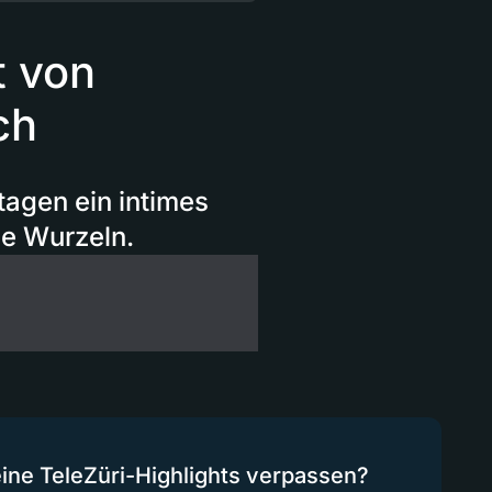
 von
ch
tagen ein intimes
he Wurzeln.
eine TeleZüri-Highlights verpassen?