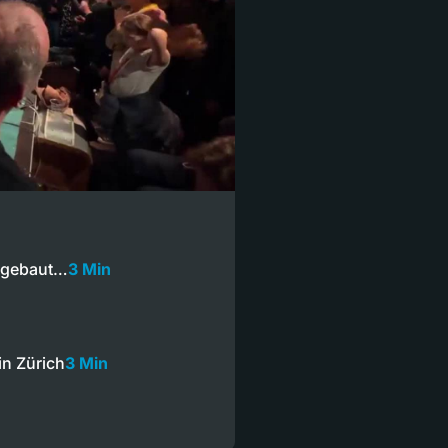
umgebaut…
3 Min
n Zürich
3 Min