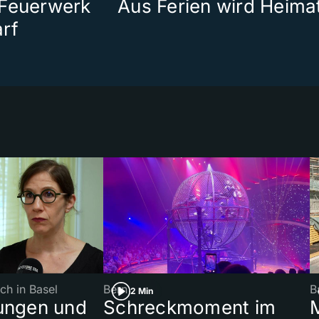
 Feuerwerk
Aus Ferien wird Heima
rf
ch in Basel
Bern
B
2 Min
ungen und
Schreckmoment im