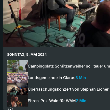
SONNTAG, 5. MAI 2024
Campingplatz Schützenweiher soll teuer 
Landsgemeinde in Glarus
3 Min
Überraschungskonzert von Stephan Eicher i
Ehren-Prix-Walo für WAM
2 Min