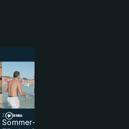
ZüriNews
«AstroWeek»
4 Min
2 Min
Sommer-Serie Teil 1:
Sorge für d