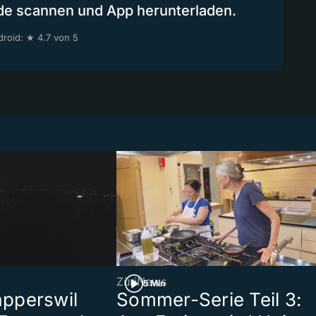
de scannen und App herunterladen.
roid: ★ 4.7 von 5
ZüriNews
5 Min
pperswil
Sommer-Serie Teil 3: