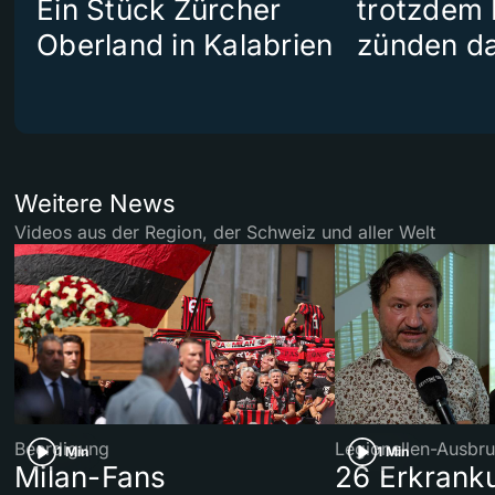
Ein Stück Zürcher
trotzdem
Oberland in Kalabrien
zünden da
Weitere News
Videos aus der Region, der Schweiz und aller Welt
Beerdigung
Legionellen-Ausbru
1 Min
1 Min
Milan-Fans
26 Erkrank