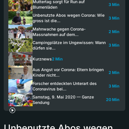
Muttertag sorgt für Run auf
3 Min
Blumenläden
Unbenutzte Abos wegen Corona: Wie
3 Min
gross ist die…
Mahnwache gegen Corona-
2 Min
Massnahmen auf dem…
Campingplätze im Ungewissen: Wann
3 Min
dürfen sie…
Kurznews
2 Min
Aus Angst vor Corona: Eltern bringen
2 Min
Kinder nicht…
Forscher entdeckten Unterart des
3 Min
Coronavirus bei…
Samstag, 9. Mai 2020 — Ganze
20 Min
Sendung
Unbenutzte Abos wegen