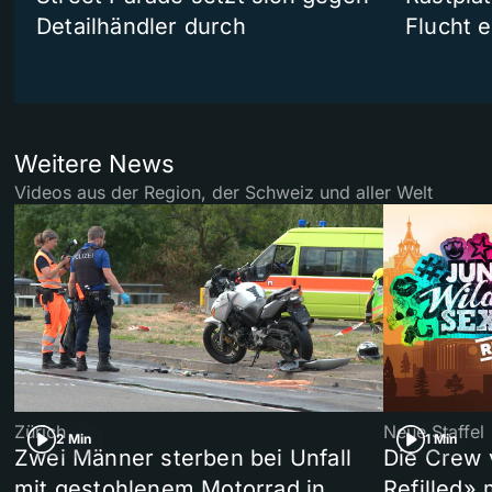
Detailhändler durch
Flucht e
Weitere News
Videos aus der Region, der Schweiz und aller Welt
Zürich
Neue Staffel
2 Min
1 Min
Zwei Männer sterben bei Unfall
Die Crew 
mit gestohlenem Motorrad in
Refilled»