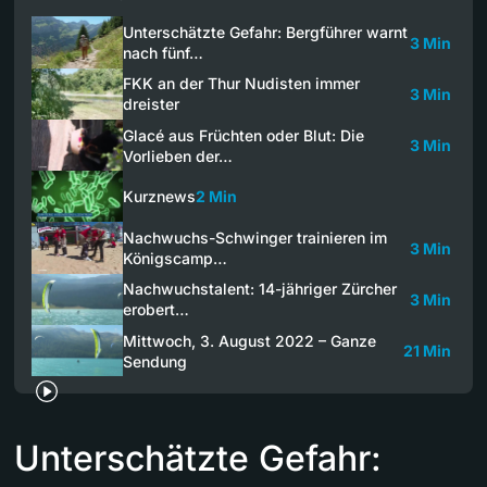
Unterschätzte Gefahr: Bergführer warnt
3 Min
nach fünf…
FKK an der Thur Nudisten immer
3 Min
dreister
Glacé aus Früchten oder Blut: Die
3 Min
Vorlieben der…
Kurznews
2 Min
Nachwuchs-Schwinger trainieren im
3 Min
Königscamp…
Nachwuchstalent: 14-jähriger Zürcher
3 Min
erobert…
Mittwoch, 3. August 2022 – Ganze
21 Min
Sendung
Unterschätzte Gefahr: