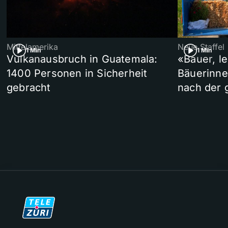
Mittelamerika
Neue Staffel
1 Min
1 Min
Vulkanausbruch in Guatemala:
«Bauer, l
1400 Personen in Sicherheit
Bäuerinne
gebracht
nach der 