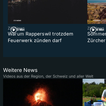
ZüriNews
ZüriNews
3 Min
4 Min
Warum Rapperswil trotzdem
Sommer-
Feuerwerk zünden darf
Zürcher
Weitere News
Videos aus der Region, der Schweiz und aller Welt