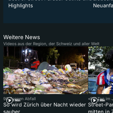
Highlights
Neuanf
Weitere News
Videos aus der Region, der Schweiz und aller Welt
90 Tonnen Abfall
«Ein Tag im 
1 Min
1 Min
So wird Zürich über Nacht wieder
Street-P
sauber
mitten in 