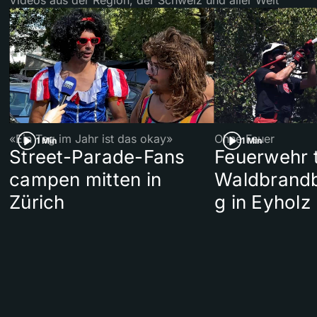
«Ein Tag im Jahr ist das okay»
Ohne Feuer
1 Min
1 Min
Street-Parade-Fans
Feuerwehr t
campen mitten in
Waldbrand
Zürich
g in Eyholz