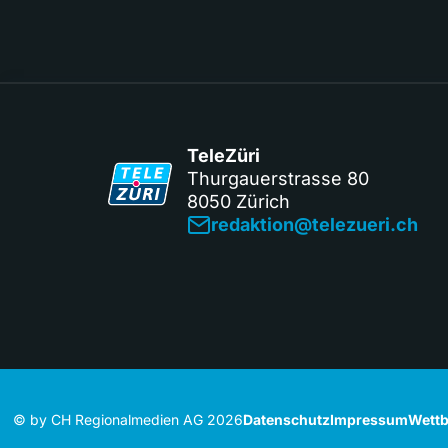
TeleZüri
Thurgauerstrasse 80
8050 Zürich
redaktion@telezueri.ch
© by CH Regionalmedien AG 2026
Datenschutz
Impressum
Wettb