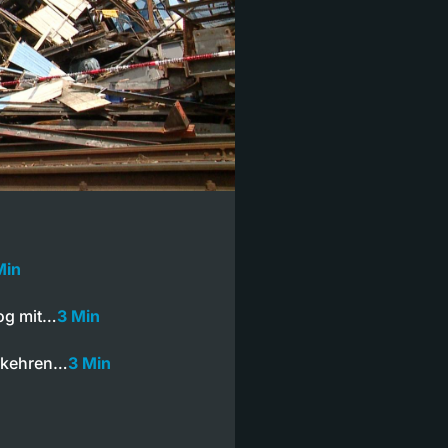
Min
log mit…
3 Min
e kehren…
3 Min