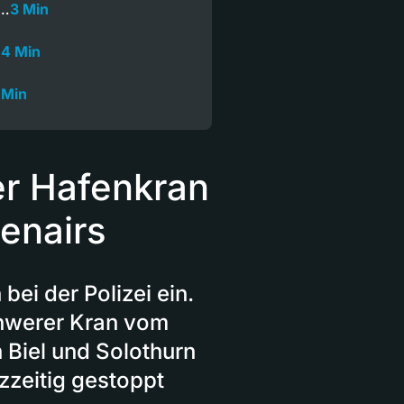
r…
3 Min
…
4 Min
 Min
er Hafenkran
enairs
i der Polizei ein.
chwerer Kran vom
 Biel und Solothurn
zzeitig gestoppt