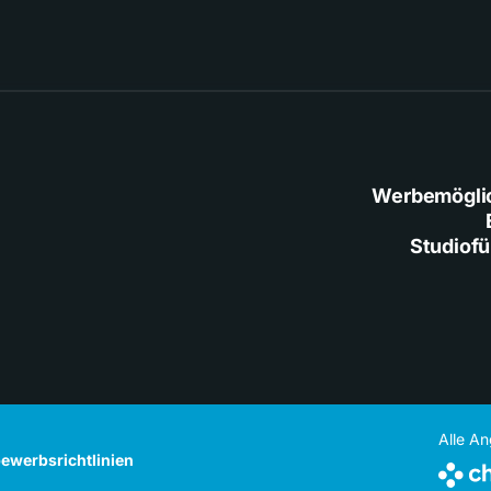
Werbemögli
Studiof
Alle A
ewerbsrichtlinien