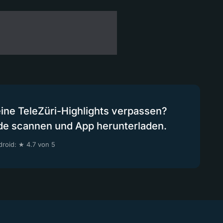
eine TeleZüri-Highlights verpassen?
de scannen und App herunterladen.
roid: ★ 4.7 von 5