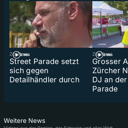
ZüriNews
ZüriNews
2 Min
3 Min
Street Parade setzt
Grosser Au
sich gegen
Zürcher 
Detailhändler durch
DJ an der
Parade
Weitere News
Videos aus der Region, der Schweiz und aller Welt