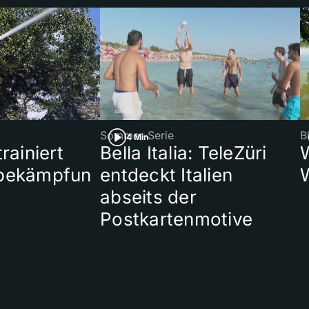
Sommer-Serie
B
4 Min
rainiert
Bella Italia: TeleZüri
bekämpfun
entdeckt Italien
abseits der
Postkartenmotive