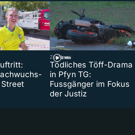
ZüriNews
2 Min
ftritt:
Tödliches Töff-Drama
Nachwuchs-
in Pfyn TG:
 Street
Fussgänger im Fokus
der Justiz