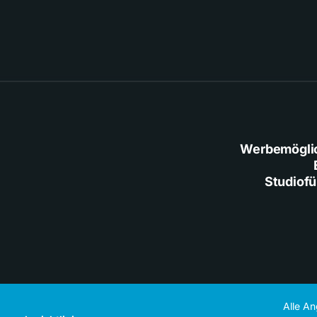
Werbemögli
Studiof
Alle A