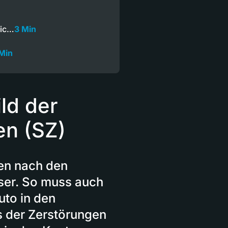
vic…
3 Min
Min
ld der
en (SZ)
hen nach den
ser. So muss auch
uto in den
 der Zerstörungen