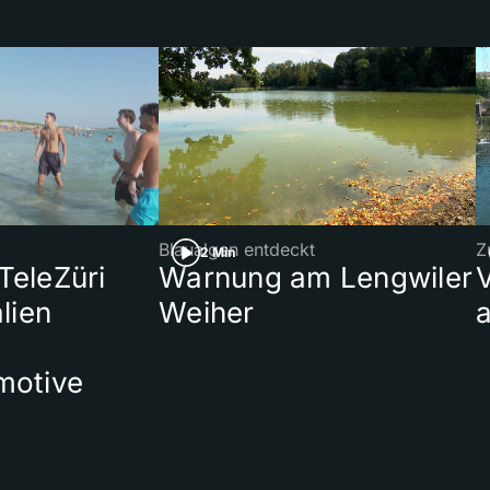
Blaualgen entdeckt
Z
2 Min
 TeleZüri
Warnung am Lengwiler
lien
Weiher
a
motive