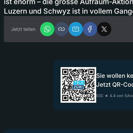
ist enorm – die grosse Aufräum-Aktio
Luzern und Schwyz ist in vollem Gang
Jetzt teilen
Sie wollen k
Jetzt QR-Co
iOS: ★ 4.4 von 5
And