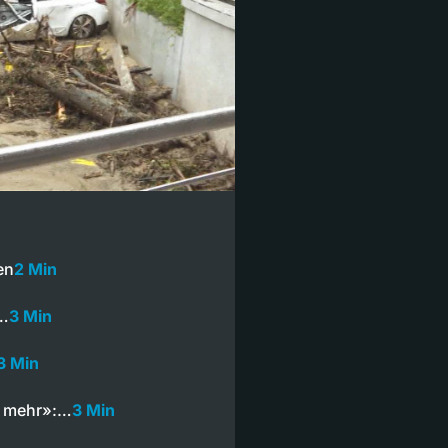
en
2 Min
n…
3 Min
3 Min
t mehr»:…
3 Min