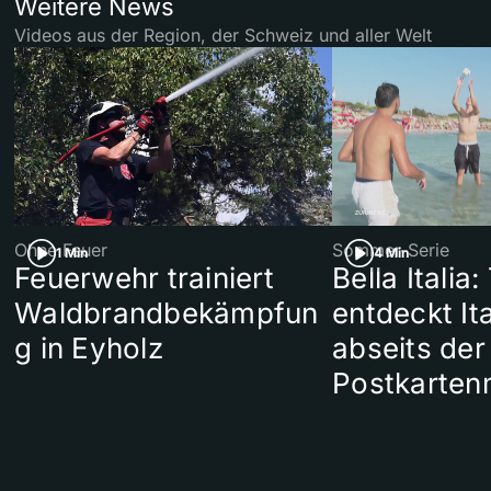
Weitere News
Videos aus der Region, der Schweiz und aller Welt
Ohne Feuer
Sommer-Serie
1 Min
4 Min
Feuerwehr trainiert
Bella Italia:
Waldbrandbekämpfun
entdeckt Ita
g in Eyholz
abseits der
Postkarten