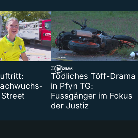
ZüriNews
2 Min
ftritt:
Tödliches Töff-Drama
Nachwuchs-
in Pfyn TG:
 Street
Fussgänger im Fokus
der Justiz