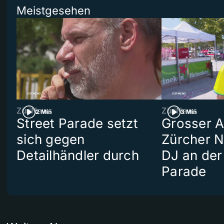
Meistgesehen
ZüriNews
ZüriNews
2 Min
3 Min
Street Parade setzt
Grosser Au
sich gegen
Zürcher 
Detailhändler durch
DJ an der
Parade