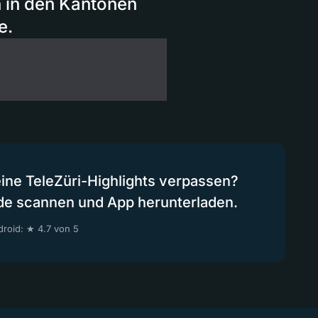
n in den Kantonen
e.
eine TeleZüri-Highlights verpassen?
de scannen und App herunterladen.
roid: ★ 4.7 von 5