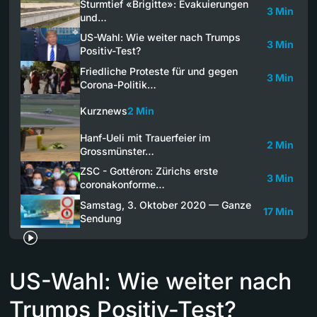
Sturmtief «Brigitte»: Evakuierungen
3 Min
und…
US-Wahl: Wie weiter nach Trumps
3 Min
Positiv-Test?
Friedliche Proteste für und gegen
3 Min
Corona-Politik…
Kurznews
2 Min
Hanf-Ueli mit Trauerfeier im
2 Min
Grossmünster…
ZSC - Gottéron: Zürichs erste
3 Min
coronakonforme…
Samstag, 3. Oktober 2020 — Ganze
17 Min
Sendung
US-Wahl: Wie weiter nach
Trumps Positiv-Test?