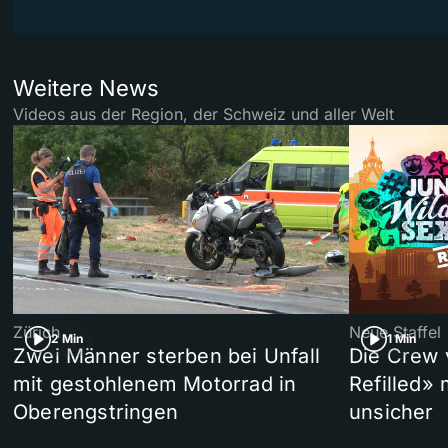
Weitere News
Videos aus der Region, der Schweiz und aller Welt
Zürich
Neue Staffel
2 Min
1 Min
Zwei Männer sterben bei Unfall
Die Crew 
mit gestohlenem Motorrad in
Refilled»
Oberengstringen
unsicher