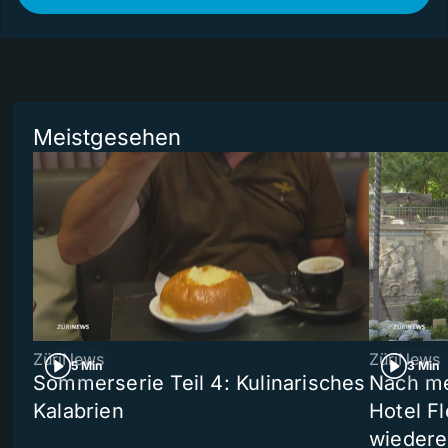
Meistgesehen
ZüriNews
ZüriNews
5 Min
3 Min
Sommerserie Teil 4: Kulinarisches
Nach me
Kalabrien
Hotel Fl
wiedere