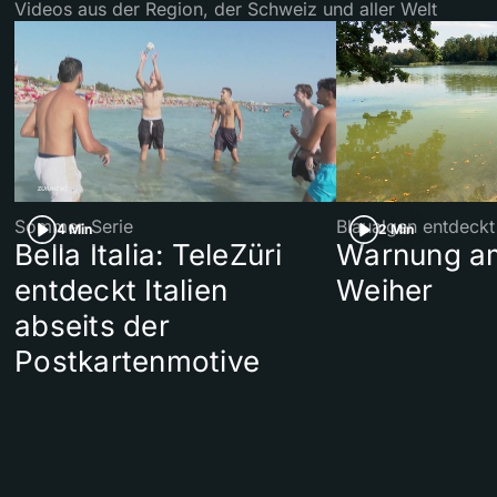
Videos aus der Region, der Schweiz und aller Welt
Sommer-Serie
Blaualgen entdeckt
4 Min
2 Min
Bella Italia: TeleZüri
Warnung am
entdeckt Italien
Weiher
abseits der
Postkartenmotive