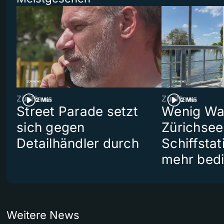
ZüriNews
ZüriNews
2 Min
2 Min
Street Parade setzt
Wenig Wa
sich gegen
Zürichsee
Detailhändler durch
Schiffstat
mehr bedi
Weitere News