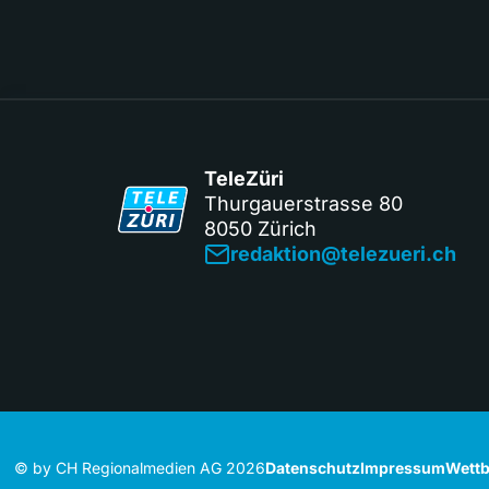
TeleZüri
Thurgauerstrasse 80
8050 Zürich
redaktion@telezueri.ch
© by CH Regionalmedien AG 2026
Datenschutz
Impressum
Wettb