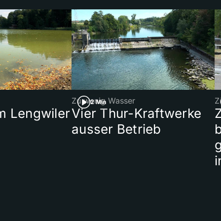
Zu wenig Wasser
Z
2 Min
 Lengwiler
Vier Thur-Kraftwerke
ausser Betrieb
b