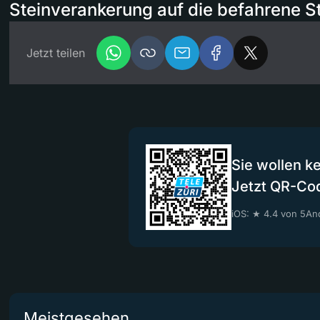
Steinverankerung auf die befahrene S
Jetzt teilen
Sie wollen k
Jetzt QR-Co
iOS: ★ 4.4 von 5
And
Meistgesehen