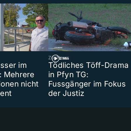
ZüriNews
2 Min
sser im
Tödliches Töff-Drama
: Mehrere
in Pfyn TG:
ionen nicht
Fussgänger im Fokus
ent
der Justiz