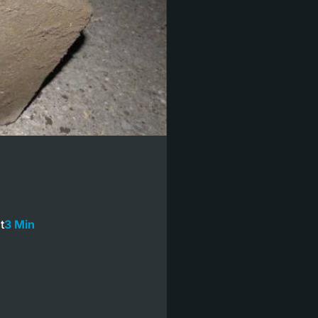
t
3 Min