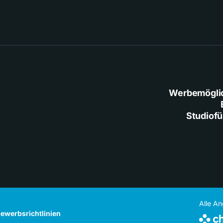
Werbemögli
Studiof
Alle A
ewerbsrichtlinien