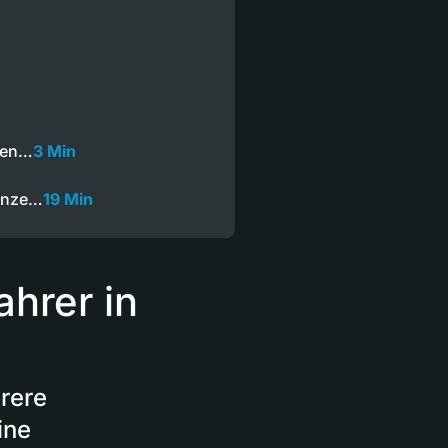
onen…
3 Min
Ganze…
19 Min
hrer in
rere
ine