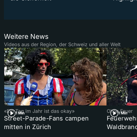
Weitere News
Videos aus der Region, der Schweiz und aller Welt
«Ein Tag im Jahr ist das okay»
Ohne Feuer
1 Min
1 Min
Street-Parade-Fans campen
Feuerwehr 
mitten in Zürich
Waldbrand