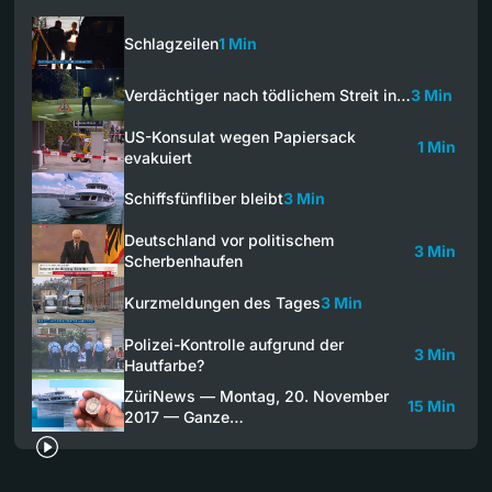
Schlagzeilen
1 Min
Verdächtiger nach tödlichem Streit in…
3 Min
US-Konsulat wegen Papiersack
1 Min
evakuiert
Schiffsfünfliber bleibt
3 Min
Deutschland vor politischem
3 Min
Scherbenhaufen
Kurzmeldungen des Tages
3 Min
Polizei-Kontrolle aufgrund der
3 Min
Hautfarbe?
ZüriNews — Montag, 20. November
15 Min
2017 — Ganze…