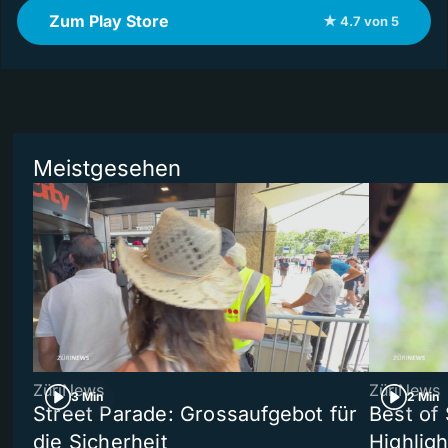
Zum Play Store
★ 4.7 von 5
Meistgesehen
ZüriNews
ZüriNews
3 Min
2 Min
Street Parade: Grossaufgebot für
Best of 
die Sicherheit
Highligh