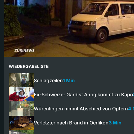
WIEDERGABELISTE
Schlagzeilen
1 Min
Ex-Schweizer Gardist Anrig kommt zu Kapo
Würenlingen nimmt Abschied von Opfern
4 
Verletzter nach Brand in Oerlikon
3 Min