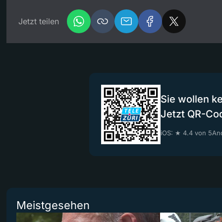
Jetzt teilen
Sie wollen k
Jetzt QR-Co
iOS: ★ 4.4 von 5
And
Meistgesehen