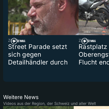
ZüriNews
ZüriNews
2 Min
2 Min
Street Parade setzt
Rastplatz
sich gegen
Oberengst
Detailhändler durch
Flucht end
Weitere News
Videos aus der Region, der Schweiz und aller Welt