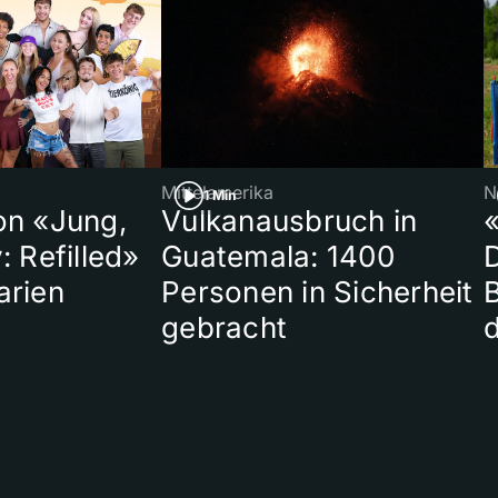
Mittelamerika
N
1 Min
on «Jung,
Vulkanausbruch in
«
: Refilled»
Guatemala: 1400
arien
Personen in Sicherheit
gebracht