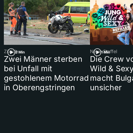
Zürich
Neue Staffel
2 Min
1 Min
Zwei Männer sterben
Die Crew v
bei Unfall mit
Wild & Sexy
gestohlenem Motorrad
macht Bulg
in Oberengstringen
unsicher