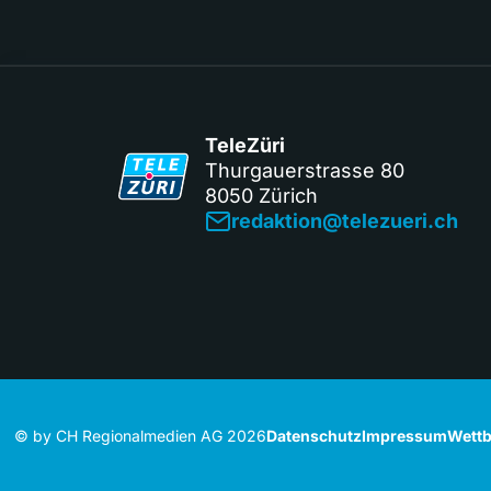
TeleZüri
Thurgauerstrasse 80
8050 Zürich
redaktion@telezueri.ch
© by CH Regionalmedien AG 2026
Datenschutz
Impressum
Wettb