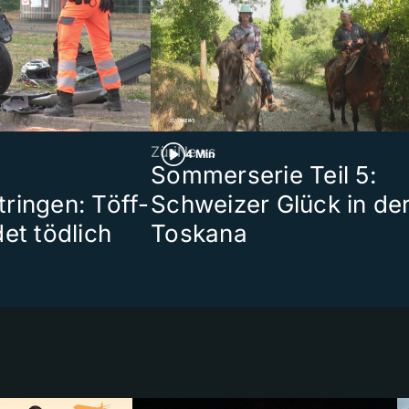
ZüriNews
4 Min
Sommerserie Teil 5:
ringen: Töff-
Schweizer Glück in de
et tödlich
Toskana