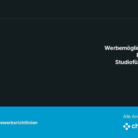
Werbemögli
Studiof
Alle A
ewerbsrichtlinien