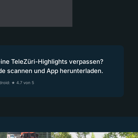
eine TeleZüri-Highlights verpassen?
de scannen und App herunterladen.
roid: ★ 4.7 von 5