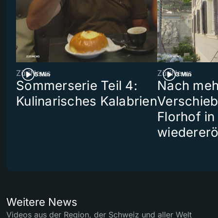
ZüriNews
ZüriNews
5 Min
3 Min
Sommerserie Teil 4:
Nach meh
Kulinarisches Kalabrien
Verschieb
Florhof in
wiedererö
Weitere News
Videos aus der Region, der Schweiz und aller Welt