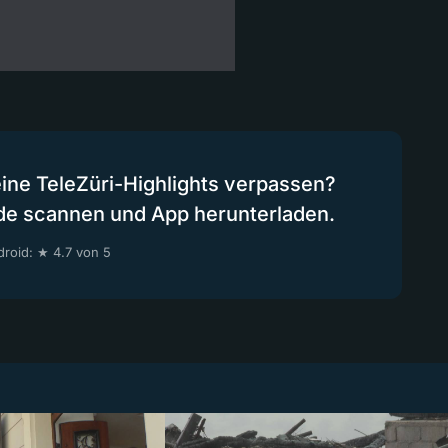
eine TeleZüri-Highlights verpassen?
de scannen und App herunterladen.
roid: ★ 4.7 von 5