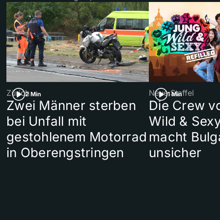
Zürich
Neue Staffel
2 Min
1 Min
Zwei Männer sterben
Die Crew v
bei Unfall mit
Wild & Sexy
gestohlenem Motorrad
macht Bulg
in Oberengstringen
unsicher