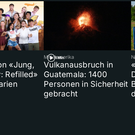
Mittelamerika
N
1 Min
on «Jung,
Vulkanausbruch in
«
: Refilled»
Guatemala: 1400
arien
Personen in Sicherheit
gebracht