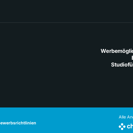
Werbemögli
Studiof
Alle A
ewerbsrichtlinien