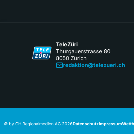
TeleZüri
Thurgauerstrasse 80
8050 Zürich
redaktion@telezueri.ch
© by CH Regionalmedien AG 2026
Datenschutz
Impressum
Wettb