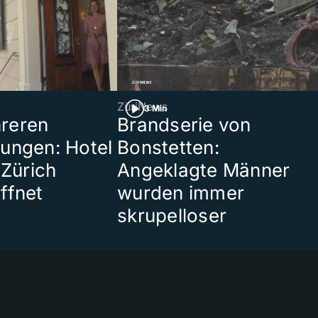
ZüriNews
3 Min
reren
Brandserie von
ungen: Hotel
Bonstetten:
 Zürich
Angeklagte Männer
ffnet
wurden immer
skrupelloser