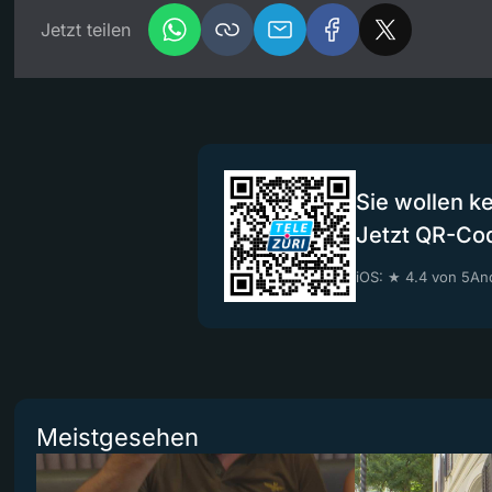
Jetzt teilen
Sie wollen k
Jetzt QR-Co
iOS: ★ 4.4 von 5
And
Meistgesehen