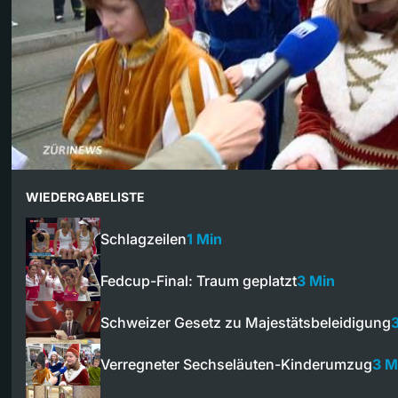
WIEDERGABELISTE
Schlagzeilen
1 Min
Fedcup-Final: Traum geplatzt
3 Min
Schweizer Gesetz zu Majestätsbeleidigung
Verregneter Sechseläuten-Kinderumzug
3 M