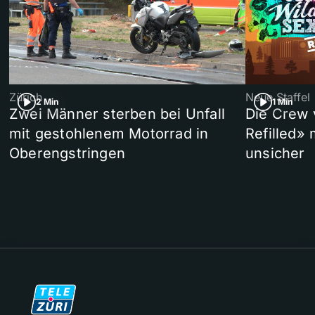
Zürich
Neue Staffel
2 Min
1 Min
Zwei Männer sterben bei Unfall
Die Crew 
mit gestohlenem Motorrad in
Refilled»
Oberengstringen
unsicher