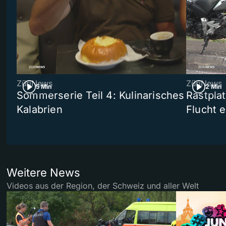
ZüriNews
ZüriNews
5 Min
2 Min
Sommerserie Teil 4: Kulinarisches
Rastpla
Kalabrien
Flucht e
Weitere News
Videos aus der Region, der Schweiz und aller Welt