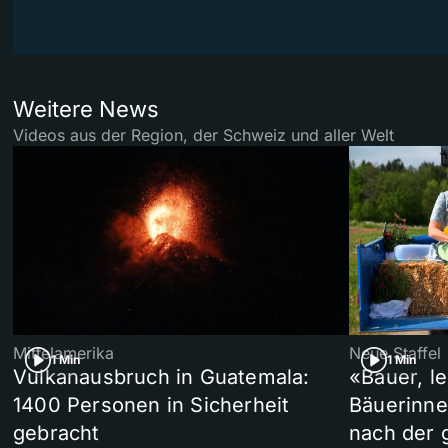
Weitere News
Videos aus der Region, der Schweiz und aller Welt
Mittelamerika
Neue Staffel
1 Min
1 Min
Vulkanausbruch in Guatemala:
«Bauer, l
1400 Personen in Sicherheit
Bäuerinne
gebracht
nach der 