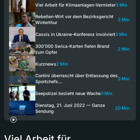
Viel Arbeit für Klimaanlagen-Vermieter
3 Min
Rebellen-Wirt vor dem Bezirksgericht
3 Min
Winterthur
Cassis in Ukraine-Konferenz involviert
3 Min
300'000 Swica-Karten fielen Brand
2 Min
zum Opfer
Kurznews
2 Min
Contini überrascht über Entlassung des
3 Min
Sportchefs…
Seepolizei bezieht neue Wache
3 Min
Dienstag, 21. Juni 2022 — Ganze
20 Min
Sendung
Viel Arbeit für