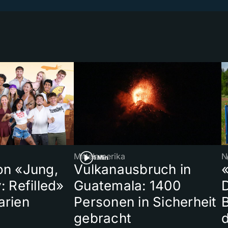
Mittelamerika
N
1 Min
on «Jung,
Vulkanausbruch in
«
: Refilled»
Guatemala: 1400
arien
Personen in Sicherheit
gebracht