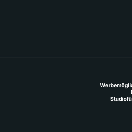
Werbemögli
Studiof