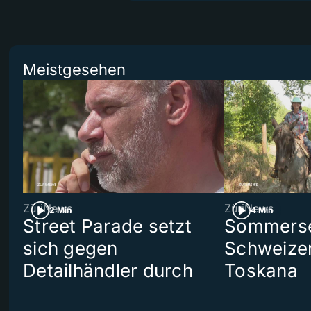
Meistgesehen
ZüriNews
ZüriNews
2 Min
4 Min
Street Parade setzt
Sommerser
sich gegen
Schweizer
Detailhändler durch
Toskana