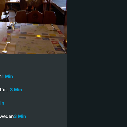
n
1 Min
 für…
3 Min
in
chweden
3 Min