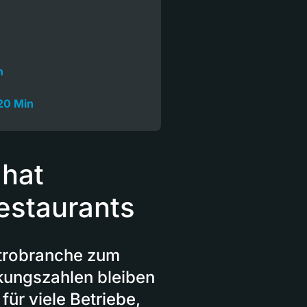
n
20 Min
 hat
estaurants
strobranche zum
kungszahlen bleiben
für viele Betriebe,