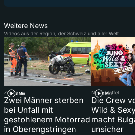
Weitere News
Videos aus der Region, der Schweiz und aller Welt
Zürich
Neue Staffel
2 Min
1 Min
Zwei Männer sterben
Die Crew v
bei Unfall mit
Wild & Sexy
gestohlenem Motorrad
macht Bulg
in Oberengstringen
unsicher