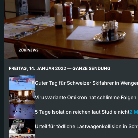
FREITAG, 14. JANUAR 2022 — GANZE SENDUNG
Guter Tag für Schweizer Skifahrer in Wenge
Virusvariante Omikron hat schlimme Folgen
5 Tage Isolation reichen laut Studie nicht
2 M
Urteil für tödliche Lastwagenkollision in S