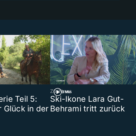
ZüriNews
3 Min
ie Teil 5:
Ski-Ikone Lara Gut-
 Glück in der
Behrami tritt zurück