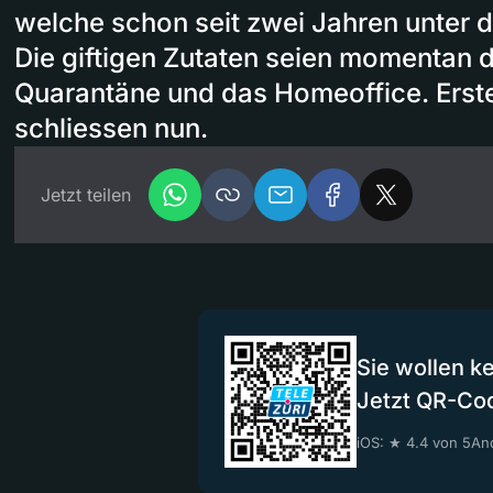
welche schon seit zwei Jahren unter 
Die giftigen Zutaten seien momentan di
Quarantäne und das Homeoffice. Erst
schliessen nun.
Jetzt teilen
Sie wollen k
Jetzt QR-Co
iOS: ★ 4.4 von 5
And