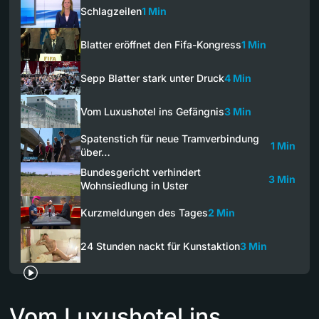
Schlagzeilen
1 Min
Blatter eröffnet den Fifa-Kongress
1 Min
Sepp Blatter stark unter Druck
4 Min
Vom Luxushotel ins Gefängnis
3 Min
Spatenstich für neue Tramverbindung
1 Min
über…
Bundesgericht verhindert
3 Min
Wohnsiedlung in Uster
Kurzmeldungen des Tages
2 Min
24 Stunden nackt für Kunstaktion
3 Min
Vom Luxushotel ins