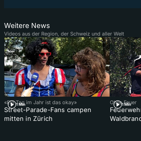
Weitere News
Videos aus der Region, der Schweiz und aller Welt
«Ein Tag im Jahr ist das okay»
Ohne Feuer
1 Min
1 Min
Street-Parade-Fans campen
Feuerwehr 
mitten in Zürich
Waldbrand