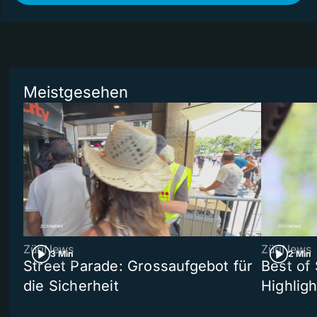
Meistgesehen
ZüriNews
ZüriNews
3 Min
2 Min
Street Parade: Grossaufgebot für
Best of 
die Sicherheit
Highligh