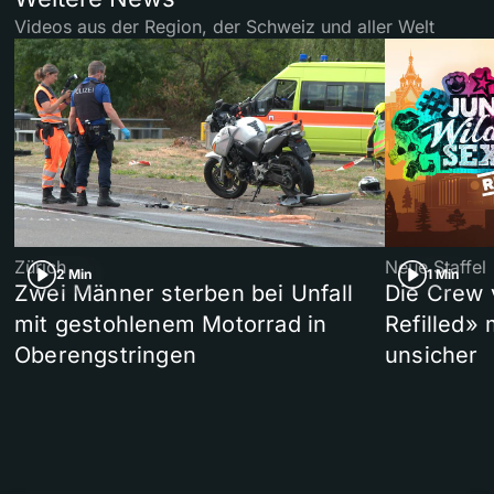
Videos aus der Region, der Schweiz und aller Welt
Zürich
Neue Staffel
2 Min
1 Min
Zwei Männer sterben bei Unfall
Die Crew 
mit gestohlenem Motorrad in
Refilled»
Oberengstringen
unsicher