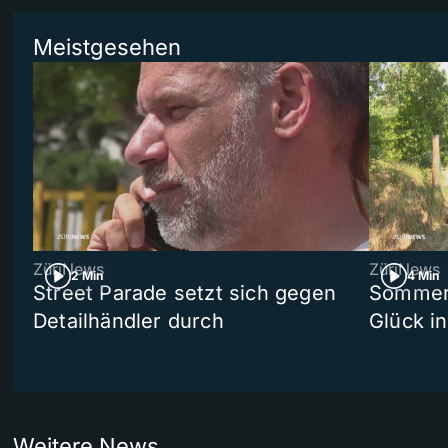
Meistgesehen
ZüriNews
ZüriNews
2 Min
4 Min
Street Parade setzt sich gegen
Sommers
Detailhändler durch
Glück i
Weitere News